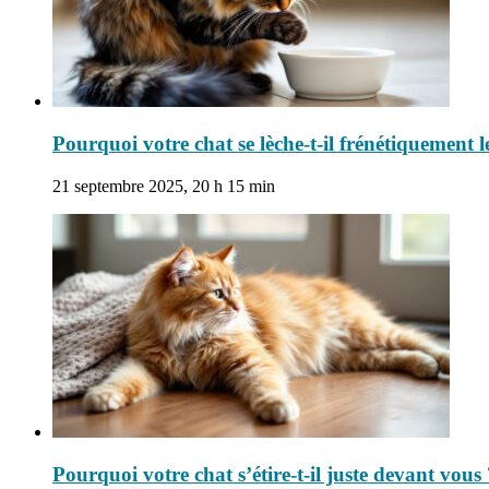
Pourquoi votre chat se lèche-t-il frénétiquement 
21 septembre 2025, 20 h 15 min
Pourquoi votre chat s’étire-t-il juste devant vou