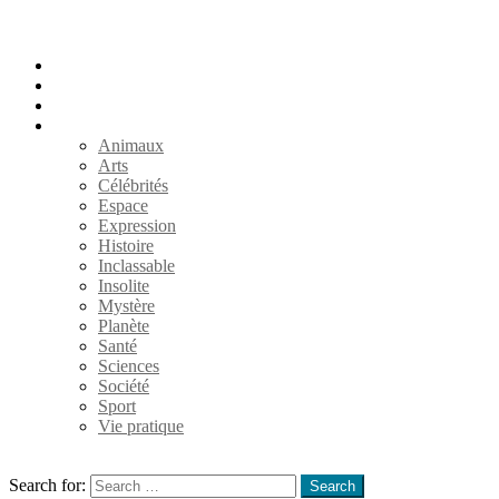
Accueil
Populaires
Au hasard
Catégories
Animaux
Arts
Célébrités
Espace
Expression
Histoire
Inclassable
Insolite
Mystère
Planète
Santé
Sciences
Société
Sport
Vie pratique
Search
Search for:
Search