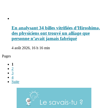
En analysant 34 billes vitrifiées d’Hiroshima,
des physiciens ont trouvé un alliage que
personne n’avait jamais fabriqué
4 août 2026, 16 h 16 min
Pages
1
2
3
4
Suite