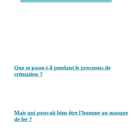
Le savais-tu est un site dédié aux anecdotes et questions que vous
pouvez-vous poser. Vous y trouverez tous les jours des réponses.
Top 3 du mois
Que se passe-t-il pendant le processus de
crémation ?
Mais qui pouvait bien être l’homme au masque
de fer ?