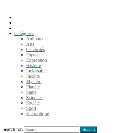
Accueil
Populaires
Au hasard
Catégories
Animaux
Arts
Célébrités
Espace
Expression
Histoire
Inclassable
Insolite
Mystère
Planète
Santé
Sciences
Société
Sport
Vie pratique
Search
Search for:
Search