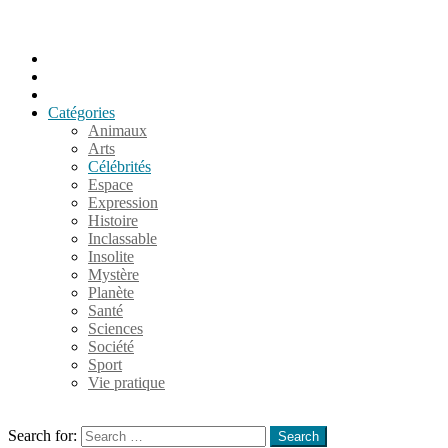
Accueil
Populaires
Au hasard
Catégories
Animaux
Arts
Célébrités
Espace
Expression
Histoire
Inclassable
Insolite
Mystère
Planète
Santé
Sciences
Société
Sport
Vie pratique
Search
Search for:
Search