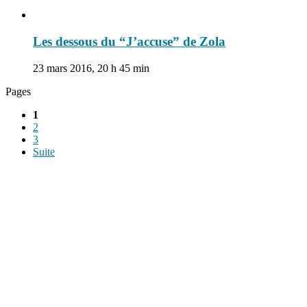
Les dessous du “J’accuse” de Zola
23 mars 2016, 20 h 45 min
Pages
1
2
3
Suite
Le savais-tu est un site dédié aux anecdotes et questions que vous
pouvez-vous poser. Vous y trouverez tous les jours des réponses.
Top 3 du mois