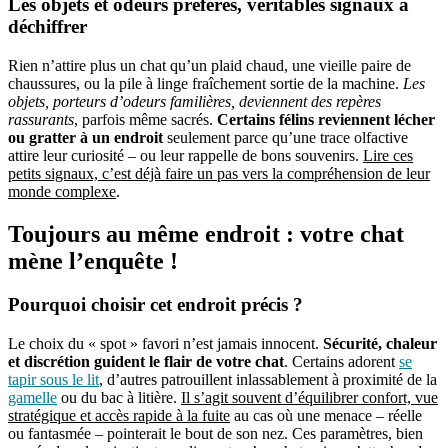
Les objets et odeurs préférés, véritables signaux à
déchiffrer
Rien n’attire plus un chat qu’un plaid chaud, une vieille paire de
chaussures, ou la pile à linge fraîchement sortie de la machine.
Les
objets, porteurs d’odeurs familières, deviennent des repères
rassurants
, parfois même sacrés.
Certains félins reviennent lécher
ou gratter à un endroit
seulement parce qu’une trace olfactive
attire leur curiosité – ou leur rappelle de bons souvenirs.
Lire ces
petits signaux, c’est déjà faire un pas vers la compréhension de leur
monde complexe
.
Toujours au même endroit : votre chat
mène l’enquête !
Pourquoi choisir cet endroit précis ?
Le choix du « spot » favori n’est jamais innocent.
Sécurité, chaleur
et discrétion guident le flair de votre chat
. Certains adorent
se
tapir sous le lit
, d’autres patrouillent inlassablement à proximité de la
gamelle
ou du bac à litière.
Il s’agit souvent d’équilibrer confort, vue
stratégique et accès rapide à la fuite
au cas où une menace – réelle
ou fantasmée – pointerait le bout de son nez. Ces paramètres, bien