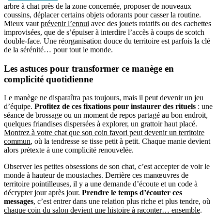
arbre à chat près de la zone concernée, proposer de nouveaux
coussins, déplacer certains objets odorants pour casser la routine.
Mieux vaut
prévenir l’ennui
avec des jouets rotatifs ou des cachettes
improvisées, que de s’épuiser à interdire l’accès à coups de scotch
double-face. Une réorganisation douce du territoire est parfois la clé
de la sérénité… pour tout le monde.
Les astuces pour transformer ce manège en
complicité quotidienne
Le manège ne disparaîtra pas toujours, mais il peut devenir un jeu
d’équipe.
Profitez de ces fixations pour instaurer des rituels
: une
séance de brossage ou un moment de repos partagé au bon endroit,
quelques friandises dispersées à explorer, un grattoir haut placé.
Montrez à votre chat que son coin favori peut devenir un territoire
commun
, où la tendresse se tisse petit à petit. Chaque manie devient
alors prétexte à une complicité renouvelée.
Observer les petites obsessions de son chat, c’est accepter de voir le
monde à hauteur de moustaches. Derrière ces manœuvres de
territoire pointilleuses, il y a une demande d’écoute et un code à
décrypter jour après jour.
Prendre le temps d’écouter ces
messages
, c’est entrer dans une relation plus riche et plus tendre, où
chaque coin du salon devient une histoire à raconter… ensemble
.