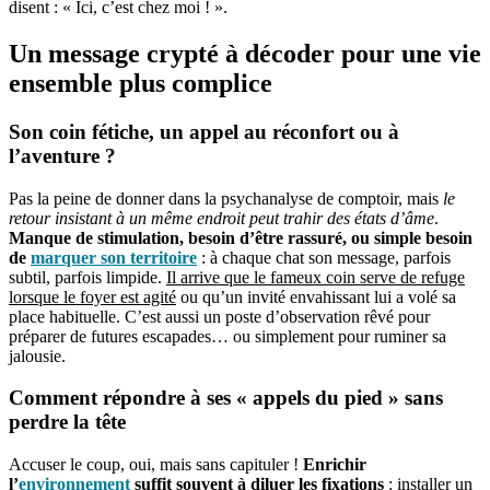
disent : « Ici, c’est chez moi ! ».
Un message crypté à décoder pour une vie
ensemble plus complice
Son coin fétiche, un appel au réconfort ou à
l’aventure ?
Pas la peine de donner dans la psychanalyse de comptoir, mais
le
retour insistant à un même endroit peut trahir des états d’âme
.
Manque de stimulation, besoin d’être rassuré, ou simple besoin
de
marquer son territoire
: à chaque chat son message, parfois
subtil, parfois limpide.
Il arrive que le fameux coin serve de refuge
lorsque le foyer est agité
ou qu’un invité envahissant lui a volé sa
place habituelle. C’est aussi un poste d’observation rêvé pour
préparer de futures escapades… ou simplement pour ruminer sa
jalousie.
Comment répondre à ses « appels du pied » sans
perdre la tête
Accuser le coup, oui, mais sans capituler !
Enrichir
l’
environnement
suffit souvent à diluer les fixations
: installer un