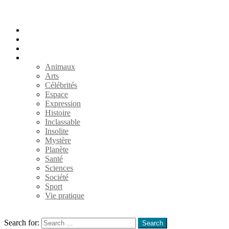
Accueil
Populaires
Au hasard
Catégories
Animaux
Arts
Célébrités
Espace
Expression
Histoire
Inclassable
Insolite
Mystère
Planète
Santé
Sciences
Société
Sport
Vie pratique
Search
Search for:
Search