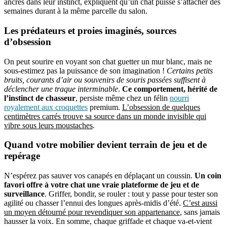
ancrés dans leur instinct, expliquent qu’un chat puisse s’attacher des
semaines durant à la même parcelle du salon.
Les prédateurs et proies imaginés, sources
d’obsession
On peut sourire en voyant son chat guetter un mur blanc, mais ne
sous-estimez pas la puissance de son imagination !
Certains petits
bruits, courants d’air ou souvenirs de souris passées suffisent à
déclencher une traque interminable
.
Ce comportement, hérité de
l’instinct de chasseur
, persiste même chez un félin
nourri
royalement aux croquettes
premium.
L’obsession de quelques
centimètres carrés trouve sa source dans un monde invisible qui
vibre sous leurs moustaches
.
Quand votre mobilier devient terrain de jeu et de
repérage
N’espérez pas sauver vos canapés en déplaçant un coussin.
Un coin
favori offre à votre chat une vraie plateforme de jeu et de
surveillance
. Griffer, bondir, se rouler : tout y passe pour tester son
agilité ou chasser l’ennui des longues après-midis d’été.
C’est aussi
un moyen détourné pour revendiquer son appartenance
, sans jamais
hausser la voix. En somme, chaque griffade et chaque va-et-vient