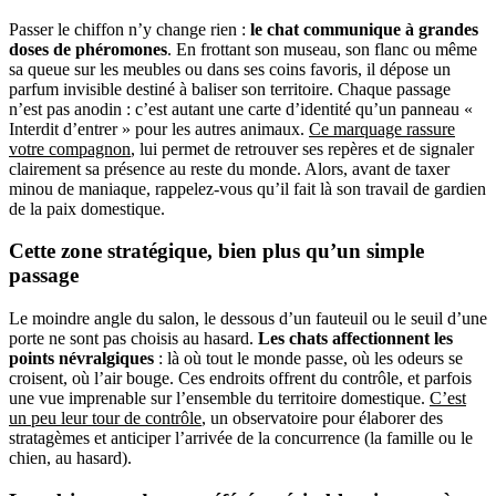
Passer le chiffon n’y change rien :
le chat communique à grandes
doses de phéromones
. En frottant son museau, son flanc ou même
sa queue sur les meubles ou dans ses coins favoris, il dépose un
parfum invisible destiné à baliser son territoire. Chaque passage
n’est pas anodin : c’est autant une carte d’identité qu’un panneau «
Interdit d’entrer » pour les autres animaux.
Ce marquage rassure
votre compagnon
, lui permet de retrouver ses repères et de signaler
clairement sa présence au reste du monde. Alors, avant de taxer
minou de maniaque, rappelez-vous qu’il fait là son travail de gardien
de la paix domestique.
Cette zone stratégique, bien plus qu’un simple
passage
Le moindre angle du salon, le dessous d’un fauteuil ou le seuil d’une
porte ne sont pas choisis au hasard.
Les chats affectionnent les
points névralgiques
: là où tout le monde passe, où les odeurs se
croisent, où l’air bouge. Ces endroits offrent du contrôle, et parfois
une vue imprenable sur l’ensemble du territoire domestique.
C’est
un peu leur tour de contrôle
, un observatoire pour élaborer des
stratagèmes et anticiper l’arrivée de la concurrence (la famille ou le
chien, au hasard).