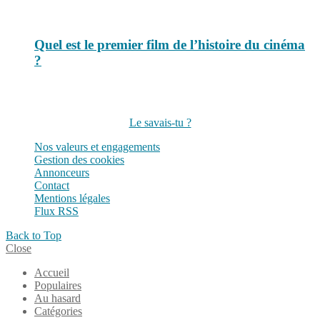
Quel est le premier film de l’histoire du cinéma
?
Suivez-nous sur les réseaux
Le savais-tu ?
Nos valeurs et engagements
Gestion des cookies
Annonceurs
Contact
Mentions légales
Flux RSS
Back to Top
Close
Accueil
Populaires
Au hasard
Catégories