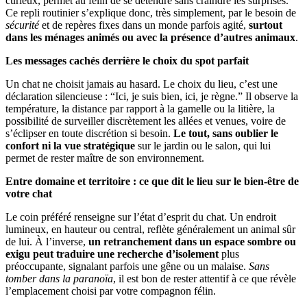
curieux, permet au félin de se détendre sans craindre les surprises.
Ce repli routinier s’explique donc, très simplement, par le besoin de
sécurité
et de repères fixes dans un monde parfois agité,
surtout
dans les ménages animés ou avec la présence d’autres animaux
.
Les messages cachés derrière le choix du spot parfait
Un chat ne choisit jamais au hasard. Le choix du lieu, c’est une
déclaration silencieuse : “Ici, je suis bien, ici, je règne.” Il observe la
température, la distance par rapport à la gamelle ou la litière, la
possibilité de surveiller discrètement les allées et venues, voire de
s’éclipser en toute discrétion si besoin.
Le tout, sans oublier le
confort ni la vue stratégique
sur le jardin ou le salon, qui lui
permet de rester maître de son environnement.
Entre domaine et territoire : ce que dit le lieu sur le bien-être de
votre chat
Le coin préféré renseigne sur l’état d’esprit du chat. Un endroit
lumineux, en hauteur ou central, reflète généralement un animal sûr
de lui. À l’inverse,
un retranchement dans un espace sombre ou
exigu peut traduire une recherche d’isolement
plus
préoccupante, signalant parfois une gêne ou un malaise.
Sans
tomber dans la paranoïa
, il est bon de rester attentif à ce que révèle
l’emplacement choisi par votre compagnon félin.