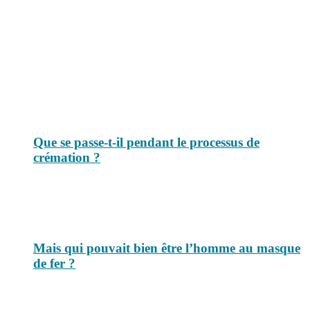
Le savais-tu est un site dédié aux anecdotes et questions que vous
pouvez-vous poser. Vous y trouverez tous les jours des réponses.
Top 3 du mois
Que se passe-t-il pendant le processus de
crémation ?
Mais qui pouvait bien être l’homme au masque
de fer ?