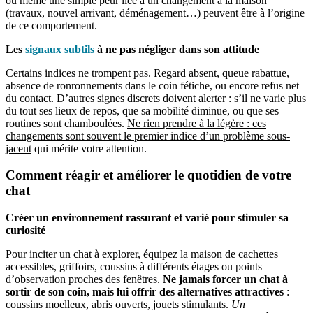
ou même une simple peur liée à un changement à la maison
(travaux, nouvel arrivant, déménagement…) peuvent être à l’origine
de ce comportement.
Les
signaux subtils
à ne pas négliger dans son attitude
Certains indices ne trompent pas. Regard absent, queue rabattue,
absence de ronronnements dans le coin fétiche, ou encore refus net
du contact. D’autres signes discrets doivent alerter : s’il ne varie plus
du tout ses lieux de repos, que sa mobilité diminue, ou que ses
routines sont chamboulées.
Ne rien prendre à la légère : ces
changements sont souvent le premier indice d’un problème sous-
jacent
qui mérite votre attention.
Comment réagir et améliorer le quotidien de votre
chat
Créer un environnement rassurant et varié pour stimuler sa
curiosité
Pour inciter un chat à explorer, équipez la maison de cachettes
accessibles, griffoirs, coussins à différents étages ou points
d’observation proches des fenêtres.
Ne jamais forcer un chat à
sortir de son coin, mais lui offrir des alternatives attractives
:
coussins moelleux, abris ouverts, jouets stimulants.
Un