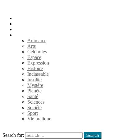
Accueil
Populaires
Au hasard
Catégories
Animaux
Arts
Célébrités
Espace
Expression
Histoire
Inclassable
Insolite
Mystère
Planète
Santé
Sciences
Société
Sport
Vie pratique
Search
Search for:
Search