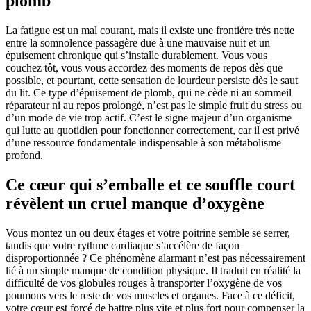
plomb
La fatigue est un mal courant, mais il existe une frontière très nette
entre la somnolence passagère due à une mauvaise nuit et un
épuisement chronique qui s’installe durablement. Vous vous
couchez tôt, vous vous accordez des moments de repos dès que
possible, et pourtant, cette sensation de lourdeur persiste dès le saut
du lit. Ce type d’épuisement de plomb, qui ne cède ni au sommeil
réparateur ni au repos prolongé, n’est pas le simple fruit du stress ou
d’un mode de vie trop actif. C’est le signe majeur d’un organisme
qui lutte au quotidien pour fonctionner correctement, car il est privé
d’une ressource fondamentale indispensable à son métabolisme
profond.
Ce cœur qui s’emballe et ce souffle court
révèlent un cruel manque d’oxygène
Vous montez un ou deux étages et votre poitrine semble se serrer,
tandis que votre rythme cardiaque s’accélère de façon
disproportionnée ? Ce phénomène alarmant n’est pas nécessairement
lié à un simple manque de condition physique. Il traduit en réalité la
difficulté de vos globules rouges à transporter l’oxygène de vos
poumons vers le reste de vos muscles et organes. Face à ce déficit,
votre cœur est forcé de battre plus vite et plus fort pour compenser la