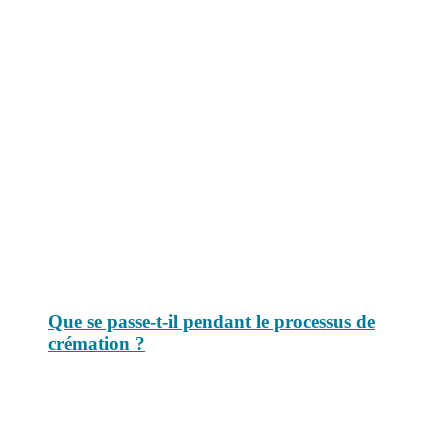
Le savais-tu est un site dédié aux anecdotes et questions que vous
pouvez-vous poser. Vous y trouverez tous les jours des réponses.
Top 3 du mois
Que se passe-t-il pendant le processus de
crémation ?