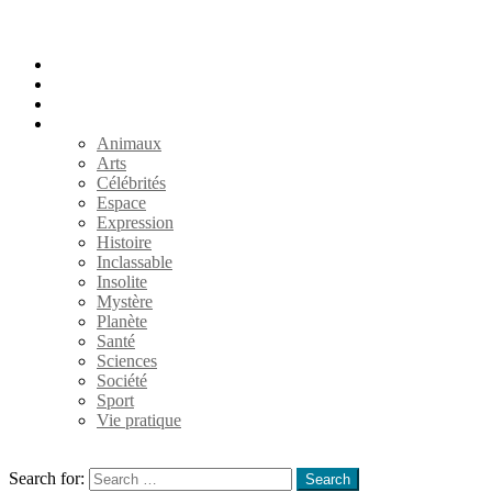
Accueil
Populaires
Au hasard
Catégories
Animaux
Arts
Célébrités
Espace
Expression
Histoire
Inclassable
Insolite
Mystère
Planète
Santé
Sciences
Société
Sport
Vie pratique
Search
Search for:
Search