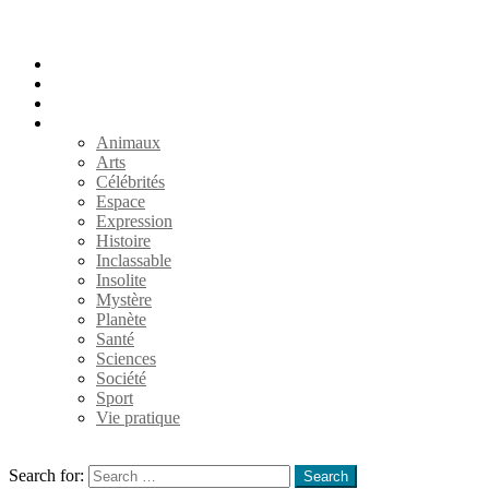
Accueil
Populaires
Au hasard
Catégories
Animaux
Arts
Célébrités
Espace
Expression
Histoire
Inclassable
Insolite
Mystère
Planète
Santé
Sciences
Société
Sport
Vie pratique
Search
Search for:
Search