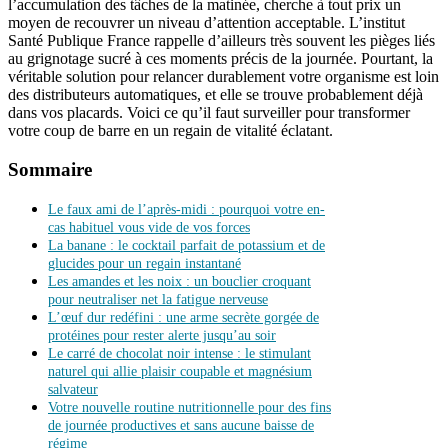
l’accumulation des tâches de la matinée, cherche à tout prix un
moyen de recouvrer un niveau d’attention acceptable. L’institut
Santé Publique France rappelle d’ailleurs très souvent les pièges liés
au grignotage sucré à ces moments précis de la journée. Pourtant, la
véritable solution pour relancer durablement votre organisme est loin
des distributeurs automatiques, et elle se trouve probablement déjà
dans vos placards. Voici ce qu’il faut surveiller pour transformer
votre coup de barre en un regain de vitalité éclatant.
Sommaire
Le faux ami de l’après-midi : pourquoi votre en-
cas habituel vous vide de vos forces
La banane : le cocktail parfait de potassium et de
glucides pour un regain instantané
Les amandes et les noix : un bouclier croquant
pour neutraliser net la fatigue nerveuse
L’œuf dur redéfini : une arme secrète gorgée de
protéines pour rester alerte jusqu’au soir
Le carré de chocolat noir intense : le stimulant
naturel qui allie plaisir coupable et magnésium
salvateur
Votre nouvelle routine nutritionnelle pour des fins
de journée productives et sans aucune baisse de
régime