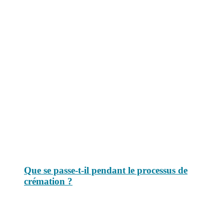
Le savais-tu est un site dédié aux anecdotes et questions que vous
pouvez-vous poser. Vous y trouverez tous les jours des réponses.
Top 3 du mois
Que se passe-t-il pendant le processus de
crémation ?