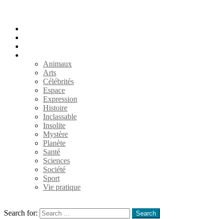
Accueil
Populaires
Au hasard
Catégories
Animaux
Arts
Célébrités
Espace
Expression
Histoire
Inclassable
Insolite
Mystère
Planète
Santé
Sciences
Société
Sport
Vie pratique
Search
Search for:
Search