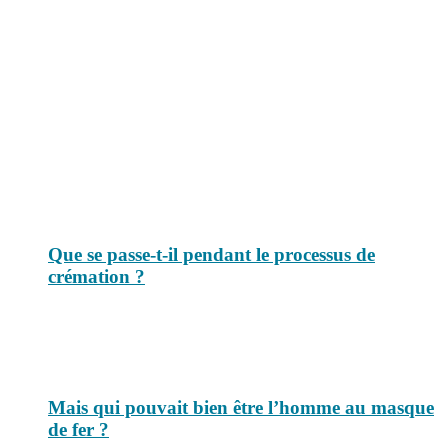
Le savais-tu est un site dédié aux anecdotes et questions que vous
pouvez-vous poser. Vous y trouverez tous les jours des réponses.
Top 3 du mois
Que se passe-t-il pendant le processus de
crémation ?
Mais qui pouvait bien être l’homme au masque
de fer ?