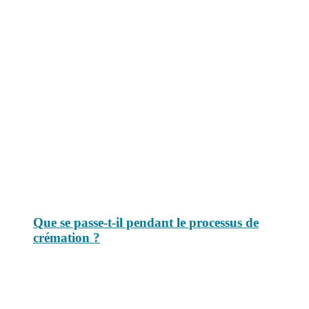
Le savais-tu est un site dédié aux anecdotes et questions que vous
pouvez-vous poser. Vous y trouverez tous les jours des réponses.
Top 3 du mois
Que se passe-t-il pendant le processus de
crémation ?