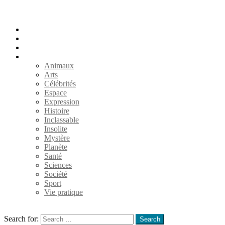
Accueil
Populaires
Au hasard
Catégories
Animaux
Arts
Célébrités
Espace
Expression
Histoire
Inclassable
Insolite
Mystère
Planète
Santé
Sciences
Société
Sport
Vie pratique
Search
Search for:
Search