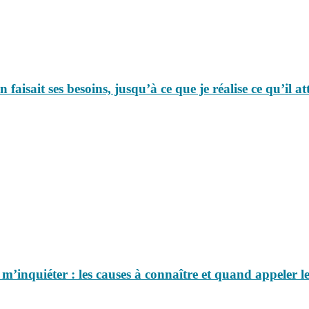
aisait ses besoins, jusqu’à ce que je réalise ce qu’il a
s m’inquiéter : les causes à connaître et quand appeler le