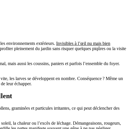
t les environnements extérieurs.
Invisibles à l’œil nu mais bien
rofiter pleinement du jardin sans risquer quelques piqûres ou la visite
al, mais aussi les coussins, paniers et parfois l’ensemble du foyer.
lus vite, les larves se développent en nombre. Conséquence ? Même un
 de leur échapper.
llent
lens, graminées et particules irritantes, ce qui peut déclencher des
 soleil, la chaleur ou l’excès de léchage. Démangeaisons, rougeurs,
ordille les pattes manifeste souvent une gêne à ne pas négliger.