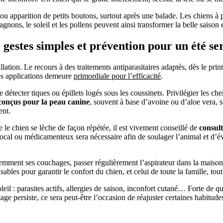
ou apparition de petits boutons, surtout après une balade. Les chiens à po
ons, le soleil et les pollens peuvent ainsi transformer la belle saison 
 gestes simples et prévention pour un été se
llation. Le recours à des traitements antiparasitaires adaptés, dès le prin
des applications demeure
primordiale pour l’efficacité
.
 détecter tiques ou épillets logés sous les coussinets. Privilégier les ch
conçus pour la peau canine
, souvent à base d’avoine ou d’aloe vera,
ent.
e le chien se lèche de façon répétée, il est vivement conseillé de
consult
local ou médicamenteux sera nécessaire afin de soulager l’animal et d’é
emment ses couchages, passer régulièrement l’aspirateur dans la maison, 
bles pour garantir le confort du chien, et celui de toute la famille, tout
leil : parasites actifs, allergies de saison, inconfort cutané… Forte de que
ttage persiste, ce sera peut-être l’occasion de réajuster certaines habi