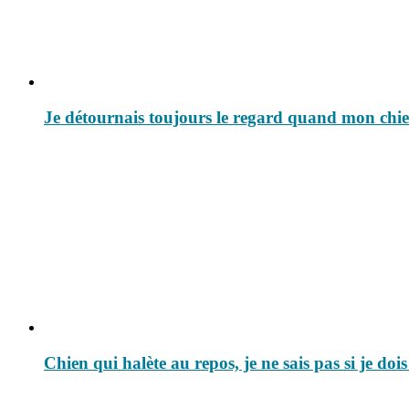
Je détournais toujours le regard quand mon chien f
Chien qui halète au repos, je ne sais pas si je doi