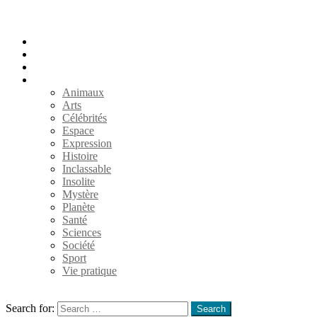
Accueil
Populaires
Au hasard
Catégories
Animaux
Arts
Célébrités
Espace
Expression
Histoire
Inclassable
Insolite
Mystère
Planète
Santé
Sciences
Société
Sport
Vie pratique
Search
Search for:
Search