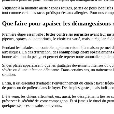
Vigilance à la moindre alerte :
zones rouges, pertes de poils localisées 
tout comme certaines races prédisposées aux allergies. Pour nos compagn
Que faire pour apaiser les démangeaisons :
Première étape essentielle :
lutter contre les parasites
avant leur insta
pipettes, sprays, ou comprimés, le choix est varié, mais la régularité 
Pendant les balades, un contrôle rapide au retour à la maison permet de
aux risques. En cas d’irritation, des
shampoings doux spécialement 
bonne aération du pelage et permet de repérer toute anomalie rapidem
Si des plaies apparaissent, que les grattages deviennent intenses ou qu
sévère ou d’une infection débutante. Dans certains cas, un traitement 
solution
.
Enfin, il est essentiel d’
adapter l’environnement du chien
: laver fréqu
de puces ou de pollens dans le foyer. De simples gestes, mais indispensa
L’été venu, les chiens affrontent, eux aussi, les désagréments liés au so
préserver la sérénité de votre compagnon. Et si jamais le rituel du gra
quelques séances de soins bienvenus.