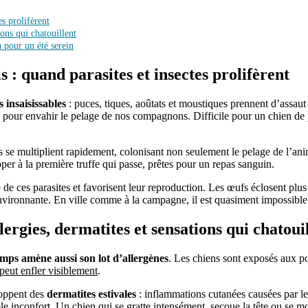
es prolifèrent
ions qui chatouillent
 pour un été serein
s : quand parasites et insectes prolifèrent
s insaisissables
: puces, tiques, aoûtats et moustiques prennent d’assau
s pour envahir le pelage de nos compagnons. Difficile pour un chien de p
s se multiplient rapidement, colonisant non seulement le pelage de l’anim
pper à la première truffe qui passe, prêtes pour un repas sanguin.
e de ces parasites et favorisent leur reproduction. Les œufs éclosent p
 environnante. En ville comme à la campagne, il est quasiment impossible
lergies, dermatites et sensations qui chatoui
mps amène aussi son lot d’allergènes
. Les chiens sont exposés aux pol
 peut enfler visiblement
.
loppent des
dermatites estivales
: inflammations cutanées causées par le
ble inconfort. Un chien qui se gratte intensément, secoue la tête ou se m