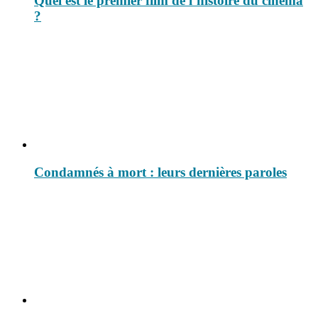
Quel est le premier film de l’histoire du cinéma
?
Condamnés à mort : leurs dernières paroles