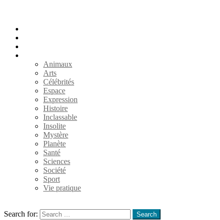
Accueil
Populaires
Au hasard
Catégories
Animaux
Arts
Célébrités
Espace
Expression
Histoire
Inclassable
Insolite
Mystère
Planète
Santé
Sciences
Société
Sport
Vie pratique
Search
Search for:
Search