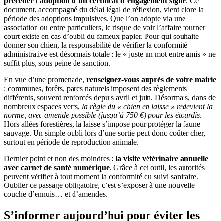
précéder l’adoption d’un certificat d’engagement signé
. Ce
document, accompagné du délai légal de réflexion, vient clore la
période des adoptions impulsives. Que l’on adopte via une
association ou entre particuliers, le risque de voir l’affaire tourner
court existe en cas d’oubli du fameux papier. Pour qui souhaite
donner son chien, la responsabilité de vérifier la conformité
administrative est désormais totale : le « juste un mot entre amis » ne
suffit plus, sous peine de sanction.
En vue d’une promenade,
renseignez-vous auprès de votre mairie
: communes, forêts, parcs naturels imposent des règlements
différents, souvent renforcés depuis avril et juin. Désormais, dans de
nombreux espaces verts,
la règle du « chien en laisse » redevient la
norme, avec amende possible (jusqu’à 750 €) pour les étourdis
.
Hors allées forestières, la laisse s’impose pour protéger la faune
sauvage. Un simple oubli lors d’une sortie peut donc coûter cher,
surtout en période de reproduction animale.
Dernier point et non des moindres :
la visite vétérinaire annuelle
avec carnet de santé numérique
. Grâce à cet outil, les autorités
peuvent vérifier à tout moment la conformité du suivi sanitaire.
Oublier ce passage obligatoire, c’est s’exposer à une nouvelle
couche d’ennuis… et d’amendes.
S’informer aujourd’hui pour éviter les