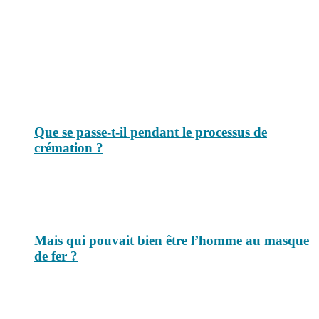
Le savais-tu est un site dédié aux anecdotes et questions que vous
pouvez-vous poser. Vous y trouverez tous les jours des réponses.
Top 3 du mois
Que se passe-t-il pendant le processus de
crémation ?
Mais qui pouvait bien être l’homme au masque
de fer ?