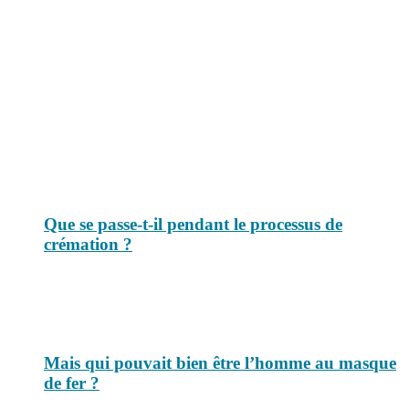
Le savais-tu est un site dédié aux anecdotes et questions que vous
pouvez-vous poser. Vous y trouverez tous les jours des réponses.
Top 3 du mois
Que se passe-t-il pendant le processus de
crémation ?
Mais qui pouvait bien être l’homme au masque
de fer ?