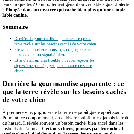
leurs croquettes ? Comportement gênant ou véritable signal d’alerte
?
Plongée dans un mystère qui cache bien plus qu’une simple
lubie canine.
Sommaire
Derrière la gourmandise apparente : ce que la
terre révèle sur les besoins cachés de votre chien
Stress, ennui et émotions : quand grignoter de la
terre devient un signal d’alerte
Et si c’était un vrai trouble ? Savoir repérer les
signes à ne pas négliger pour la santé de votre
chien
Derrière la gourmandise apparente : ce
que la terre révèle sur les besoins cachés
de votre chien
À première vue, grignoter de la terre ne paraît guère appétissant.
Pourtant, ce comportement, aussi bizarre soit-il, n’est jamais le fruit
du hasard. Il révèle souvent un besoin caché, bien ancré dans les
instincts de l’animal.
Certains chiens, poussés par leur odorat
surdéveloppé, dénichent dans la terre des saveurs ou des