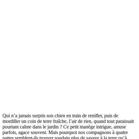
Qui n’a jamais surpris son chien en train de renifler, puis de
mordiller un coin de terre fraîche, l’air de rien, quand tout paraissait
pourtant calme dans le jardin ? Ce petit manège intrigue, amuse
parfois, agace souvent. Mais pourquoi nos compagnons à quatre
pattes semblent-ils trouver soudain plus de saveur à la terre qu’à