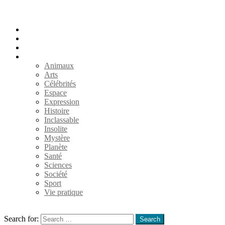
Accueil
Populaires
Au hasard
Catégories
Animaux
Arts
Célébrités
Espace
Expression
Histoire
Inclassable
Insolite
Mystère
Planète
Santé
Sciences
Société
Sport
Vie pratique
Search
Search for:
Search