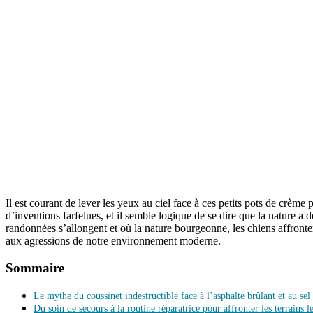
Il est courant de lever les yeux au ciel face à ces petits pots de crè
d’inventions farfelues, et il semble logique de se dire que la nature a
randonnées s’allongent et où la nature bourgeonne, les chiens affrontent
aux agressions de notre environnement moderne.
Sommaire
Le mythe du coussinet indestructible face à l’asphalte brûlant et au se
Du soin de secours à la routine réparatrice pour affronter les terrains le