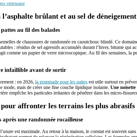
tre vétérinaire
 l’asphalte brûlant et au sel de déneigement
 pattes au fil des balades
 semelles de chaussures de randonnée en caoutchouc blindé. Ce domaine 
utables : résidus de sel agressifs accumulés durant l’hiver, bitume qui 
it comme un papier de verre microscopique. Au fil des semaines, la peau s
nfaillible avant de sortir
lairement : en 2026,
la pommade pour les pattes
est utile surtout en préven
 de mode, mais de créer une fine couche lipidique isolante.
Une noisette
ière empêche les particules irritantes de pénétrer dans les micro-fissures
pour affronter les terrains les plus abrasifs
es après une randonnée rocailleuse
l’usure est maximale. Au retour à la maison, le constat est souvent sans
ydratant permet de relancer la régénération cellulaire. Les formules enri