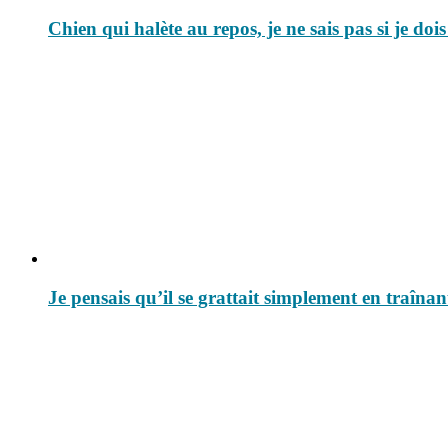
Chien qui halète au repos, je ne sais pas si je doi
Je pensais qu’il se grattait simplement en traîna