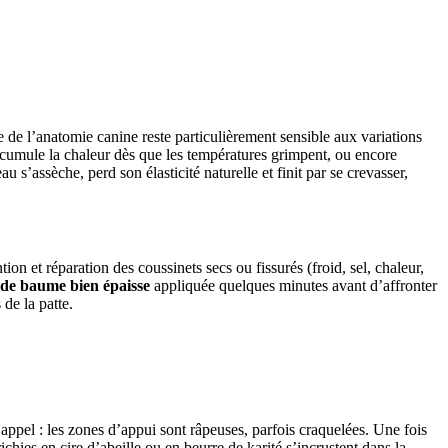
de l’anatomie canine reste particulièrement sensible aux variations
accumule la chaleur dès que les températures grimpent, ou encore
’assèche, perd son élasticité naturelle et finit par se crevasser,
tion et réparation des coussinets secs ou fissurés (froid, sel, chaleur,
 de baume bien épaisse
appliquée quelques minutes avant d’affronter
 de la patte.
 appel : les zones d’appui sont râpeuses, parfois craquelées. Une fois
chies en cire d’abeille ou en beurre de karité s’incrustent dans la