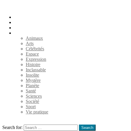
Accueil
Populaires
Au hasard
Catégories
Animaux
Arts
Célébrités
Espace
Expression
Histoire
Inclassable
Insolite
Mystère
Planète
Santé
Sciences
Société
Sport
Vie pratique
Search
Search for:
Search