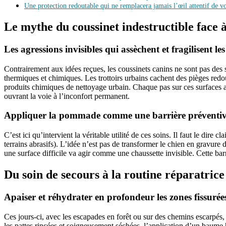
Une protection redoutable qui ne remplacera jamais l’œil attentif de vo
Le mythe du coussinet indestructible face à
Les agressions invisibles qui assèchent et fragilisent les
Contrairement aux idées reçues, les coussinets canins ne sont pas des
thermiques et chimiques. Les trottoirs urbains cachent des pièges redo
produits chimiques de nettoyage urbain. Chaque pas sur ces surfaces ag
ouvrant la voie à l’inconfort permanent.
Appliquer la pommade comme une barrière préventive i
C’est ici qu’intervient la véritable utilité de ces soins. Il faut le dire c
terrains abrasifs). L’idée n’est pas de transformer le chien en gravure
une surface difficile va agir comme une chaussette invisible. Cette barr
Du soin de secours à la routine réparatrice 
Apaiser et réhydrater en profondeur les zones fissuré
Ces jours-ci, avec les escapades en forêt ou sur des chemins escarpés, 
les pattes rincées et soigneusement séchées, l’application d’un baume h