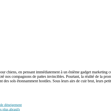
me pour chiens, en pensant immédiatement à un énième gadget marketing co
 doté nos compagnons de pattes invincibles. Pourtant, la réalité de la pr
 des sols étonnamment hostiles. Sous leurs airs de cuir brut, leurs petite
l de déneigement
s plus abrasifs