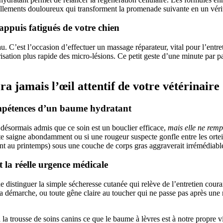
illements douloureux qui transforment la promenade suivante en un vérit
appuis fatigués de votre chien
. C’est l’occasion d’effectuer un massage réparateur, vital pour l’entr
isation plus rapide des micro-lésions. Ce petit geste d’une minute par pat
a jamais l’œil attentif de votre vétérinaire
compétences d’un baume hydratant
désormais admis que ce soin est un bouclier efficace,
mais elle ne remp
tte saigne abondamment ou si une rougeur suspecte gonfle entre les ortei
nt au printemps) sous une couche de corps gras aggraverait irrémédiable
et la réelle urgence médicale
 de distinguer la simple sécheresse cutanée qui relève de l’entretien cour
a démarche, ou toute gêne claire au toucher qui ne passe pas après une nu
 à la trousse de soins canins ce que le baume à lèvres est à notre propre 