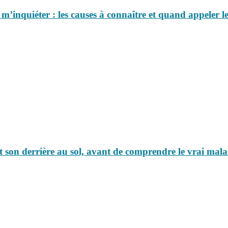
s m’inquiéter : les causes à connaître et quand appeler le
nt son derrière au sol, avant de comprendre le vrai mala