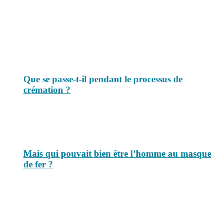
pouvez-vous poser. Vous y trouverez tous les jours des réponses.
Top 3 du mois
Que se passe-t-il pendant le processus de
crémation ?
Mais qui pouvait bien être l’homme au masque
de fer ?