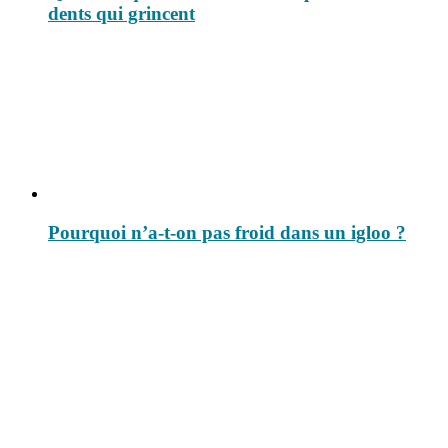
dents qui grincent
Pourquoi n’a-t-on pas froid dans un igloo ?
Le savais-tu est un site dédié aux anecdotes et questions que vous