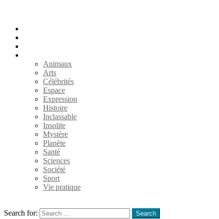
Accueil
Populaires
Au hasard
Catégories
Animaux
Arts
Célébrités
Espace
Expression
Histoire
Inclassable
Insolite
Mystère
Planète
Santé
Sciences
Société
Sport
Vie pratique
Search
Search for:
Search