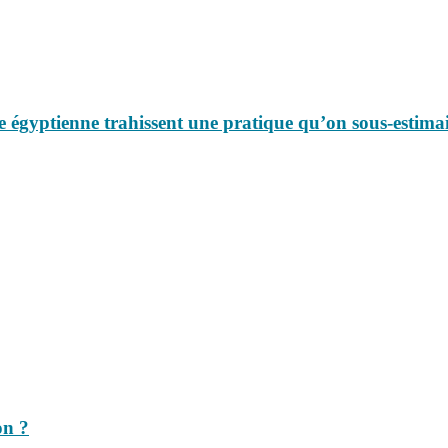
 égyptienne trahissent une pratique qu’on sous-estimai
on ?