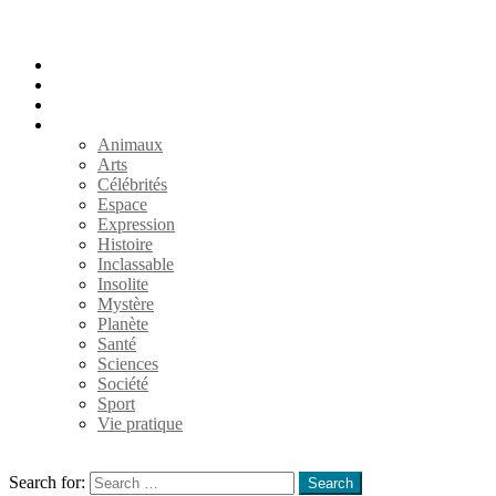
Accueil
Populaires
Au hasard
Catégories
Animaux
Arts
Célébrités
Espace
Expression
Histoire
Inclassable
Insolite
Mystère
Planète
Santé
Sciences
Société
Sport
Vie pratique
Search
Search for:
Search