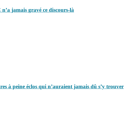
 n’a jamais gravé ce discours-là
es à peine éclos qui n’auraient jamais dû s’y trouver