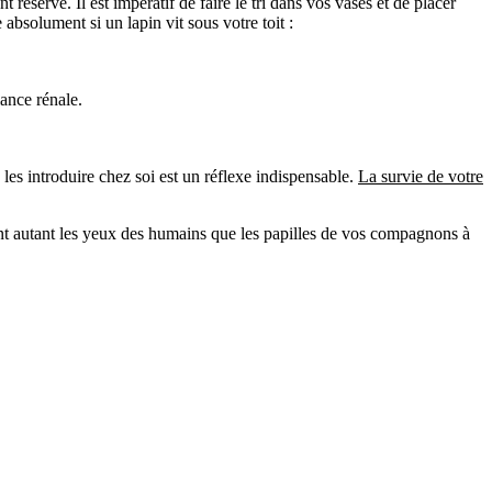
 réservé. Il est impératif de faire le tri dans vos vases et de placer
bsolument si un lapin vit sous votre toit :
lance rénale.
 les introduire chez soi est un réflexe indispensable.
La survie de votre
ront autant les yeux des humains que les papilles de vos compagnons à