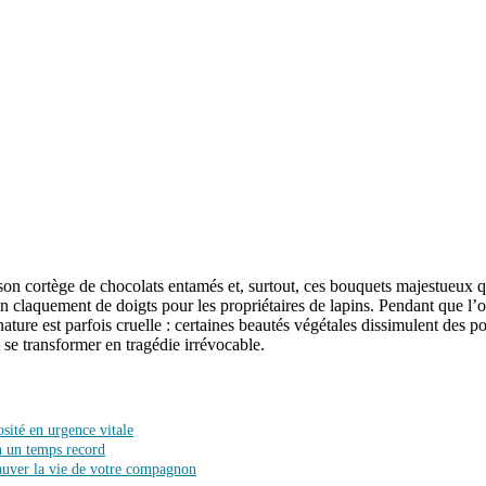
 son cortège de chocolats entamés et, surtout, ces bouquets majestueux qu
un claquement de doigts pour les propriétaires de lapins. Pendant que l’o
 nature est parfois cruelle : certaines beautés végétales dissimulent de
se transformer en tragédie irrévocable.
sité en urgence vitale
en un temps record
sauver la vie de votre compagnon