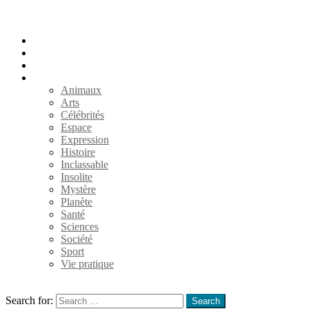
Accueil
Populaires
Au hasard
Catégories
Animaux
Arts
Célébrités
Espace
Expression
Histoire
Inclassable
Insolite
Mystère
Planète
Santé
Sciences
Société
Sport
Vie pratique
Search
Search for:
Search