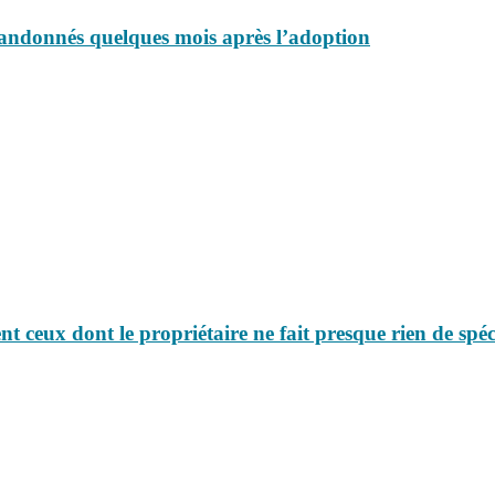
 abandonnés quelques mois après l’adoption
t ceux dont le propriétaire ne fait presque rien de spéc