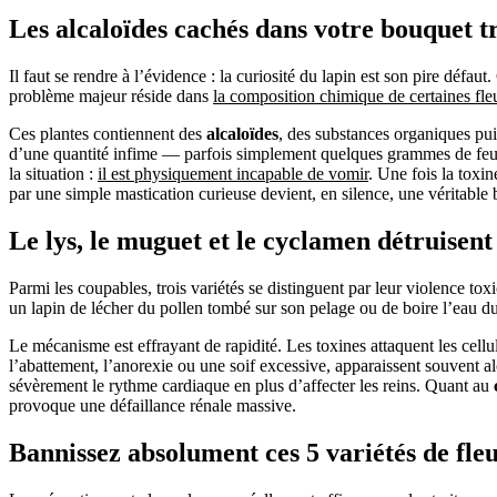
Les alcaloïdes cachés dans votre bouquet t
Il faut se rendre à l’évidence : la curiosité du lapin est son pire défa
problème majeur réside dans
la composition chimique de certaines fle
Ces plantes contiennent des
alcaloïdes
, des substances organiques pu
d’une quantité infime — parfois simplement quelques grammes de feuil
la situation :
il est physiquement incapable de vomir
. Une fois la toxi
par une simple mastication curieuse devient, en silence, une véritabl
Le lys, le muguet et le cyclamen détruisent
Parmi les coupables, trois variétés se distinguent par leur violence to
un lapin de lécher du pollen tombé sur son pelage ou de boire l’eau d
Le mécanisme est effrayant de rapidité. Les toxines attaquent les cellu
l’abattement, l’anorexie ou une soif excessive, apparaissent souvent a
sévèrement le rythme cardiaque en plus d’affecter les reins. Quant au
provoque une défaillance rénale massive.
Bannissez absolument ces 5 variétés de fle