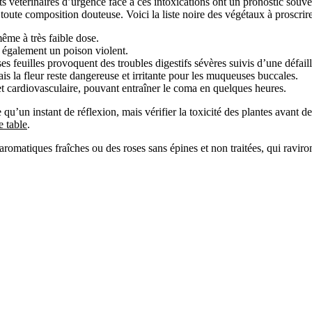
nts vétérinaires d’urgence face à ces intoxications ont un pronostic souvent
ute composition douteuse. Voici la liste noire des végétaux à proscrire a
me à très faible dose.
t également un poison violent.
ses feuilles provoquent des troubles digestifs sévères suivis d’une défail
ais la fleur reste dangereuse et irritante pour les muqueuses buccales.
t cardiovasculaire, pouvant entraîner le coma en quelques heures.
u’un instant de réflexion, mais vérifier la toxicité des plantes avant de
e table
.
aromatiques fraîches ou des roses sans épines et non traitées, qui ravi