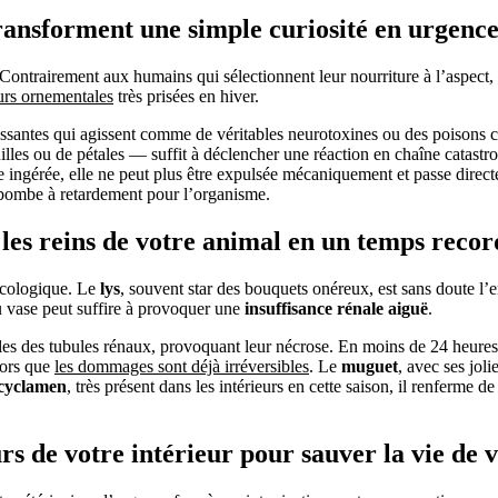
ransforment une simple curiosité en urgence
ut. Contrairement aux humains qui sélectionnent leur nourriture à l’aspect
urs ornementales
très prisées en hiver.
issantes qui agissent comme de véritables neurotoxines ou des poisons c
les ou de pétales — suffit à déclencher une réaction en chaîne catastro
ne ingérée, elle ne peut plus être expulsée mécaniquement et passe dire
e bombe à retardement pour l’organisme.
 les reins de votre animal en un temps recor
xicologique. Le
lys
, souvent star des bouquets onéreux, est sans doute l’e
u vase peut suffire à provoquer une
insuffisance rénale aiguë
.
les des tubules rénaux, provoquant leur nécrose. En moins de 24 heures, le
lors que
les dommages sont déjà irréversibles
. Le
muguet
, avec ses jol
cyclamen
, très présent dans les intérieurs en cette saison, il renferme 
urs de votre intérieur pour sauver la vie d