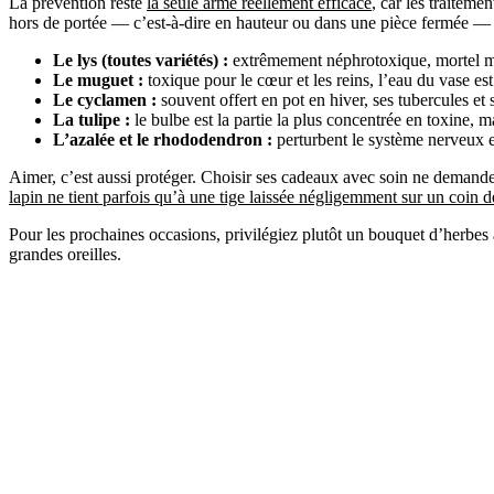
La prévention reste
la seule arme réellement efficace
, car les traiteme
hors de portée — c’est-à-dire en hauteur ou dans une pièce fermée — to
Le lys (toutes variétés) :
extrêmement néphrotoxique, mortel mê
Le muguet :
toxique pour le cœur et les reins, l’eau du vase es
Le cyclamen :
souvent offert en pot en hiver, ses tubercules et 
La tulipe :
le bulbe est la partie la plus concentrée en toxine, m
L’azalée et le rhododendron :
perturbent le système nerveux e
Aimer, c’est aussi protéger. Choisir ses cadeaux avec soin ne demande q
lapin ne tient parfois qu’à une tige laissée négligemment sur un coin d
Pour les prochaines occasions, privilégiez plutôt un bouquet d’herbes 
grandes oreilles.