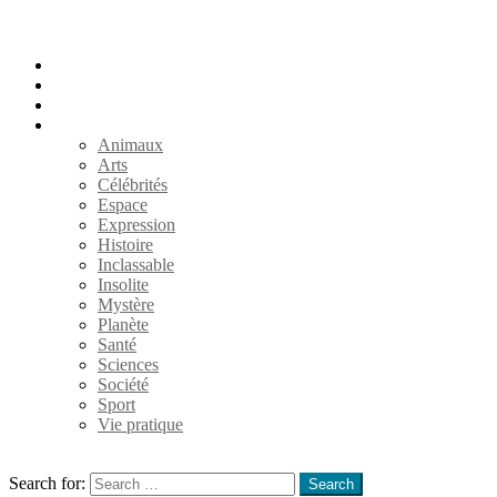
Accueil
Populaires
Au hasard
Catégories
Animaux
Arts
Célébrités
Espace
Expression
Histoire
Inclassable
Insolite
Mystère
Planète
Santé
Sciences
Société
Sport
Vie pratique
Search
Search for:
Search