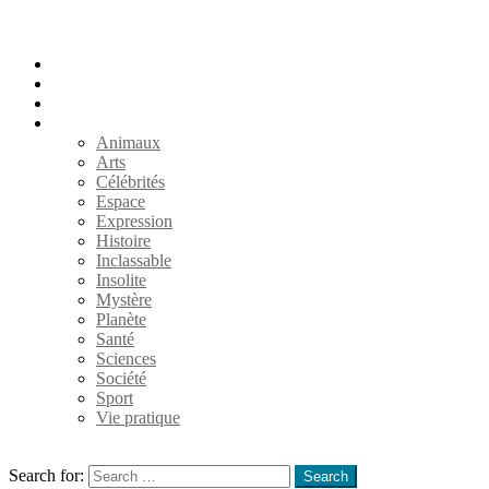
Accueil
Populaires
Au hasard
Catégories
Animaux
Arts
Célébrités
Espace
Expression
Histoire
Inclassable
Insolite
Mystère
Planète
Santé
Sciences
Société
Sport
Vie pratique
Search
Search for:
Search