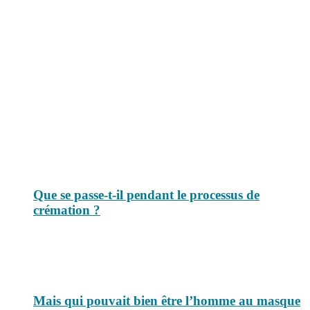
Le savais-tu est un site dédié aux anecdotes et questions que vous
pouvez-vous poser. Vous y trouverez tous les jours des réponses.
Top 3 du mois
Que se passe-t-il pendant le processus de
crémation ?
Mais qui pouvait bien être l’homme au masque