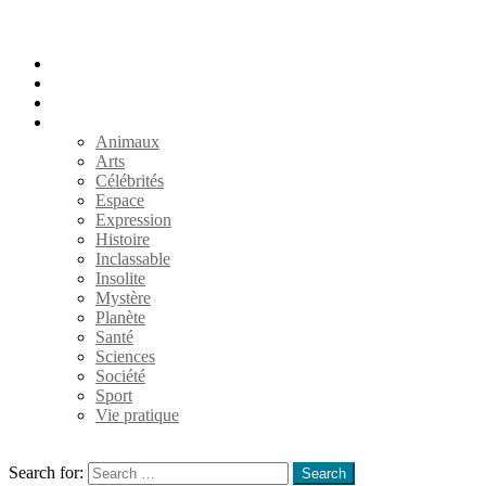
Accueil
Populaires
Au hasard
Catégories
Animaux
Arts
Célébrités
Espace
Expression
Histoire
Inclassable
Insolite
Mystère
Planète
Santé
Sciences
Société
Sport
Vie pratique
Search
Search for:
Search