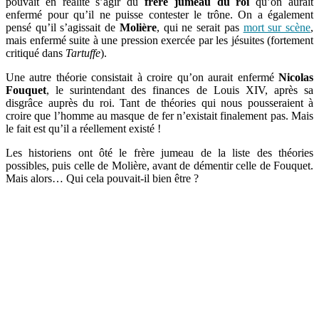
pouvait en réalité s’agir du
frère jumeau du roi
qu’on aurait
enfermé pour qu’il ne puisse contester le trône. On a également
pensé qu’il s’agissait de
Molière
, qui ne serait pas
mort sur scène
,
mais enfermé suite à une pression exercée par les jésuites (fortement
critiqué dans
Tartuffe
).
Une autre théorie consistait à croire qu’on aurait enfermé
Nicolas
Fouquet
, le surintendant des finances de Louis XIV, après sa
disgrâce auprès du roi. Tant de théories qui nous pousseraient à
croire que l’homme au masque de fer n’existait finalement pas. Mais
le fait est qu’il a réellement existé !
Les historiens ont ôté le frère jumeau de la liste des théories
possibles, puis celle de Molière, avant de démentir celle de Fouquet.
Mais alors… Qui cela pouvait-il bien être ?