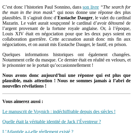
C’est donc l’historien Paul Sonnino, dans
son livre
“The search for
the man in the iron mask”
qui nous donne une réponse des plus
plausibles. Il s’agirait donc d’
Eustache Dauger
, le valet du cardinal
Mazarin. Le valet aurait soupçonné le cardinal d’avoir détourné de
l’argent provenant de la fortune royale anglaise. Or, à l’époque,
Louis XIV était en négociation pour que les deux pays soient en
collaboration guerrière. Cette accusation aurait donc mis fin aux
négociations, et on aurait mis Eustache Dauger, le fautif, en prison.
Quelques informations historiques ont également changées.
Notamment celle du masque. Ce dernier était en réalité en velours, et
le prisonnier ne le portait qu’occasionnellement !
Nous avons donc aujourd’hui une réponse qui est plus que
plausible, mais attention ! Nous ne sommes jamais à l’abri de
nouvelles révélations !
Vous aimerez aussi :
Le manuscrit de Voynich : indéchiffrable depuis des siècles !
Quelle était la véritable identité de Jack l’Éventreur ?
L’Atlantide a-t-elle réellement existé ?