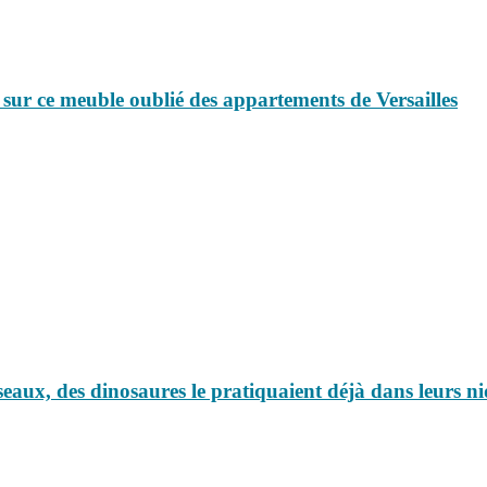
 sur ce meuble oublié des appartements de Versailles
aux, des dinosaures le pratiquaient déjà dans leurs ni