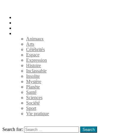
Accueil
Populaires
Au hasard
Catégories
Animaux
Arts
Célébrités
Espace
Expression
Histoire
Inclassable
Insolite
Mystère
Planète
Santé
Sciences
Société
Sport
Vie pratique
Search
Search for:
Search