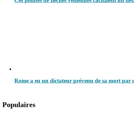
Ces pointes de flèches yéménites cachaient un dét
Rome a eu un dictateur prévenu de sa mort par un
Populaires