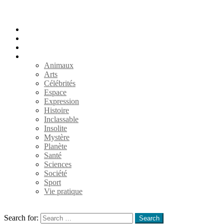
Accueil
Populaires
Au hasard
Catégories
Animaux
Arts
Célébrités
Espace
Expression
Histoire
Inclassable
Insolite
Mystère
Planète
Santé
Sciences
Société
Sport
Vie pratique
Search
Search for:
Search