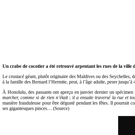
Un crabe de cocotier a été retrouvé arpentant les rues de la ville
Le crustacé géant, plutôt originaire des Maldives ou des Seychelles, do
à la famille des Bernard l’Hermite, peut, à l’âge adulte, peser jusqu’à
À Honolulu, des passants ont aperçu en janvier dernier un spécimen se
marcher, comme si de rien n’était
; i
l a ensuite traversé la rue et t
manière frauduleuse pour être dégusté pendant les fêtes. Il pourrait c
ses gigantesques pinces… (Source)