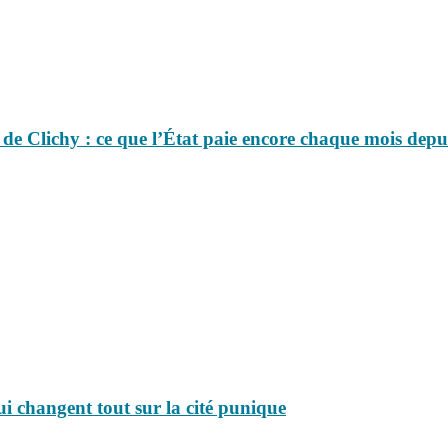
 de Clichy : ce que l’État paie encore chaque mois depu
ui changent tout sur la cité punique