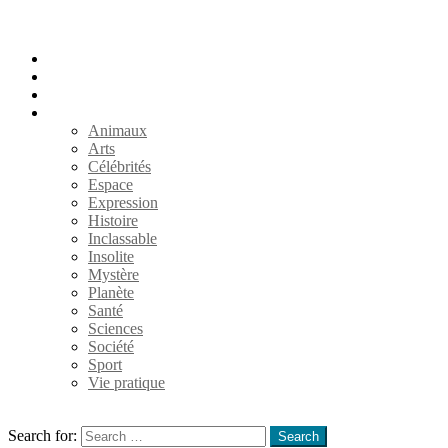
Accueil
Populaires
Au hasard
Catégories
Animaux
Arts
Célébrités
Espace
Expression
Histoire
Inclassable
Insolite
Mystère
Planète
Santé
Sciences
Société
Sport
Vie pratique
Search
Search for:
Search