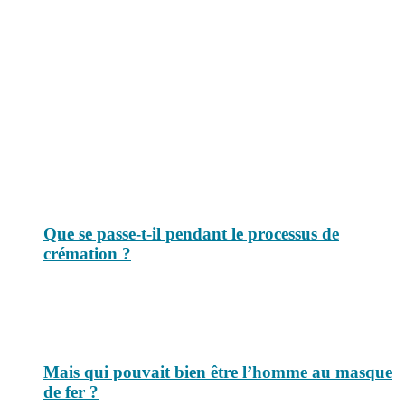
Le savais-tu est un site dédié aux anecdotes et questions que vous
pouvez-vous poser. Vous y trouverez tous les jours des réponses.
Top 3 du mois
Que se passe-t-il pendant le processus de
crémation ?
Mais qui pouvait bien être l’homme au masque
de fer ?