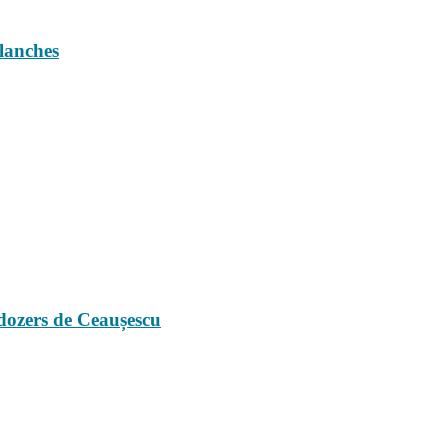
blanches
ldozers de Ceaușescu