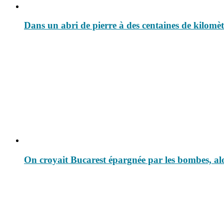
Dans un abri de pierre à des centaines de kilomè
On croyait Bucarest épargnée par les bombes, alo