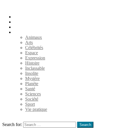
Accueil
Populaires
Au hasard
Catégories
Animaux
Arts
Célébrités
Espace
Expression
Histoire
Inclassable
Insolite
Mystère
Planète
Santé
Sciences
Société
Sport
Vie pratique
Search
Search for:
Search