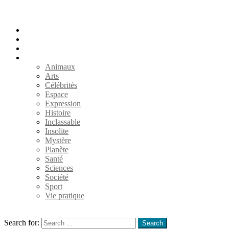
Accueil
Populaires
Au hasard
Catégories
Animaux
Arts
Célébrités
Espace
Expression
Histoire
Inclassable
Insolite
Mystère
Planète
Santé
Sciences
Société
Sport
Vie pratique
Search
Search for:
Search