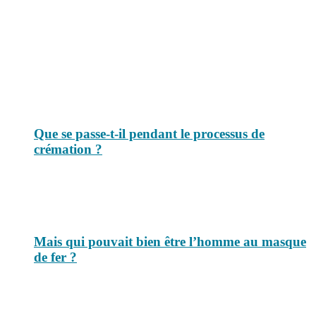
Le savais-tu est un site dédié aux anecdotes et questions que vous
pouvez-vous poser. Vous y trouverez tous les jours des réponses.
Top 3 du mois
Que se passe-t-il pendant le processus de
crémation ?
Mais qui pouvait bien être l’homme au masque
de fer ?