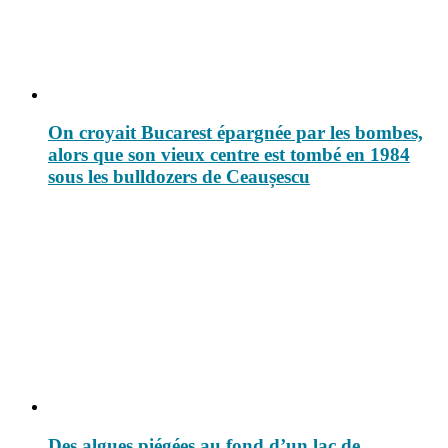
On croyait Bucarest épargnée par les bombes,
alors que son vieux centre est tombé en 1984
sous les bulldozers de Ceaușescu
Des algues piégées au fond d’un lac de