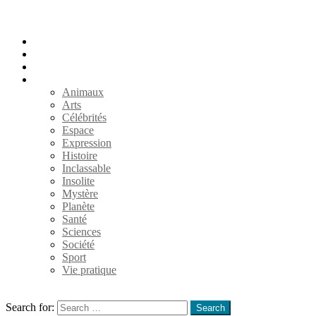
Accueil
Populaires
Au hasard
Catégories
Animaux
Arts
Célébrités
Espace
Expression
Histoire
Inclassable
Insolite
Mystère
Planète
Santé
Sciences
Société
Sport
Vie pratique
Search
Search for:
Search