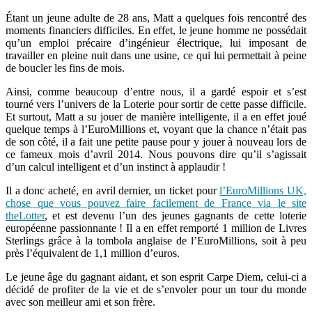
Étant un jeune adulte de 28 ans, Matt a quelques fois rencontré des
moments financiers difficiles. En effet, le jeune homme ne possédait
qu’un emploi précaire d’ingénieur électrique, lui imposant de
travailler en pleine nuit dans une usine, ce qui lui permettait à peine
de boucler les fins de mois.
Ainsi, comme beaucoup d’entre nous, il a gardé espoir et s’est
tourné vers l’univers de la Loterie pour sortir de cette passe difficile.
Et surtout, Matt a su jouer de manière intelligente, il a en effet joué
quelque temps à l’EuroMillions et, voyant que la chance n’était pas
de son côté, il a fait une petite pause pour y jouer à nouveau lors de
ce fameux mois d’avril 2014. Nous pouvons dire qu’il s’agissait
d’un calcul intelligent et d’un instinct à applaudir !
Il a donc acheté, en avril dernier, un ticket pour
l’EuroMillions UK,
chose que vous pouvez faire facilement de France via le site
theLotter
, et est devenu l’un des jeunes gagnants de cette loterie
européenne passionnante ! Il a en effet remporté 1 million de Livres
Sterlings grâce à la tombola anglaise de l’EuroMillions, soit à peu
près l’équivalent de 1,1 million d’euros.
Le jeune âge du gagnant aidant, et son esprit Carpe Diem, celui-ci a
décidé de profiter de la vie et de s’envoler pour un tour du monde
avec son meilleur ami et son frère.