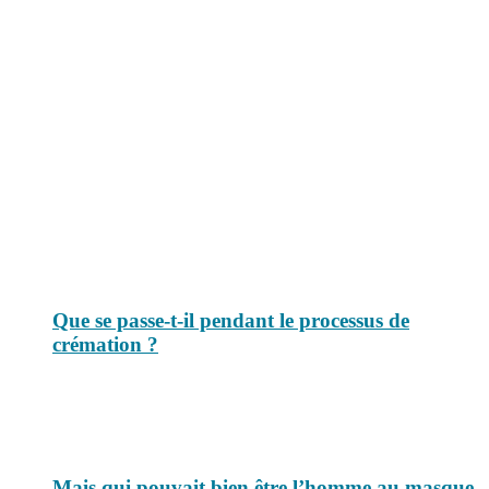
Le savais-tu est un site dédié aux anecdotes et questions que vous
pouvez-vous poser. Vous y trouverez tous les jours des réponses.
Top 3 du mois
Que se passe-t-il pendant le processus de
crémation ?
Mais qui pouvait bien être l’homme au masque