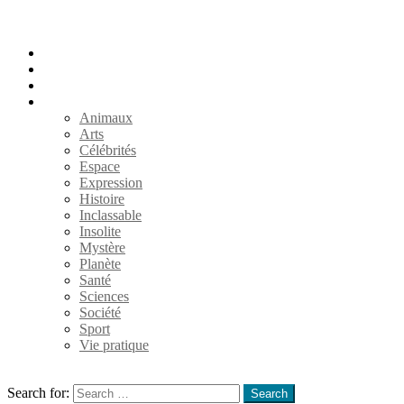
Accueil
Populaires
Au hasard
Catégories
Animaux
Arts
Célébrités
Espace
Expression
Histoire
Inclassable
Insolite
Mystère
Planète
Santé
Sciences
Société
Sport
Vie pratique
Search
Search for:
Search