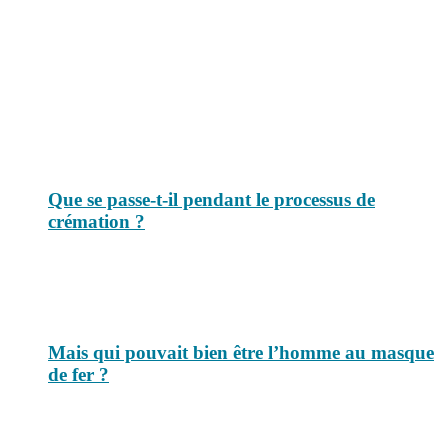
Le savais-tu est un site dédié aux anecdotes et questions que vous
pouvez-vous poser. Vous y trouverez tous les jours des réponses.
Top 3 du mois
Que se passe-t-il pendant le processus de
crémation ?
Mais qui pouvait bien être l’homme au masque
de fer ?