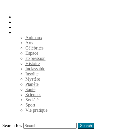
Accueil
Populaires
Au hasard
Catégories
Animaux
Arts
Célébrités
Espace
Expression
Histoire
Inclassable
Insolite
Mystère
Planète
Santé
Sciences
Société
Sport
Vie pratique
Search
Search for:
Search