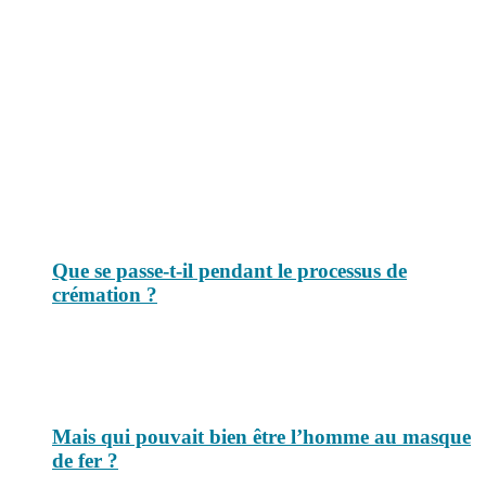
Le savais-tu est un site dédié aux anecdotes et questions que vous
pouvez-vous poser. Vous y trouverez tous les jours des réponses.
Top 3 du mois
Que se passe-t-il pendant le processus de
crémation ?
Mais qui pouvait bien être l’homme au masque
de fer ?