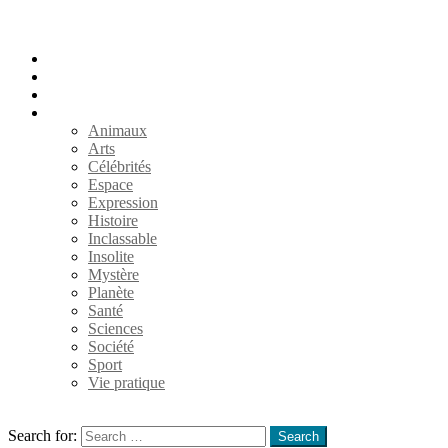
Accueil
Populaires
Au hasard
Catégories
Animaux
Arts
Célébrités
Espace
Expression
Histoire
Inclassable
Insolite
Mystère
Planète
Santé
Sciences
Société
Sport
Vie pratique
Search
Search for:
Search