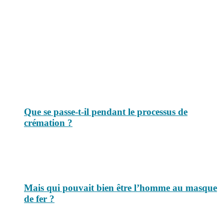
Le savais-tu est un site dédié aux anecdotes et questions que vous
pouvez-vous poser. Vous y trouverez tous les jours des réponses.
Top 3 du mois
Que se passe-t-il pendant le processus de
crémation ?
Mais qui pouvait bien être l’homme au masque
de fer ?