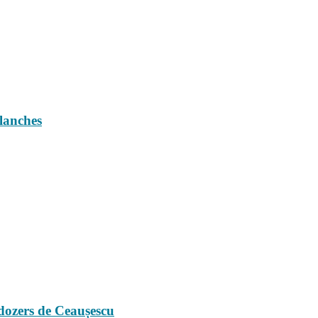
blanches
ldozers de Ceaușescu