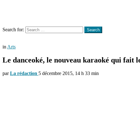
Menu
Search
Search for:
Search
in
Arts
Le danceoké, le nouveau karaoké qui fait l
par
La rédaction
5 décembre 2015, 14 h 33 min