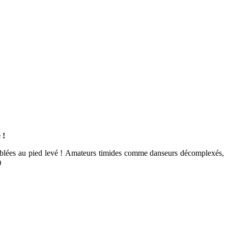
é !
iablées au pied levé ! Amateurs timides comme danseurs décomplexés,
)