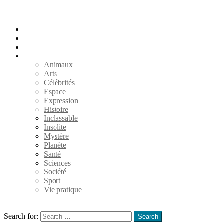
Accueil
Populaires
Au hasard
Catégories
Animaux
Arts
Célébrités
Espace
Expression
Histoire
Inclassable
Insolite
Mystère
Planète
Santé
Sciences
Société
Sport
Vie pratique
Search
Search for:
Search