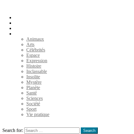
Accueil
Populaires
Au hasard
Catégories
Animaux
Arts
Célébrités
Espace
Expression
Histoire
Inclassable
Insolite
Mystère
Planète
Santé
Sciences
Société
Sport
Vie pratique
Search
Search for:
Search