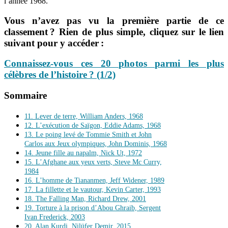
l’année 1968.
Vous n’avez pas vu la première partie de ce
classement ? Rien de plus simple, cliquez sur le lien
suivant pour y accéder :
Connaissez-vous ces 20 photos parmi les plus
célèbres de l’histoire ? (1/2)
Sommaire
11. Lever de terre, William Anders, 1968
12. L’exécution de Saïgon, Eddie Adams, 1968
13. Le poing levé de Tommie Smith et John
Carlos aux Jeux olympiques, John Dominis, 1968
14. Jeune fille au napalm, Nick Ut, 1972
15. L’Afghane aux yeux verts, Steve Mc Curry,
1984
16. L’homme de Tiananmen, Jeff Widener, 1989
17. La fillette et le vautour, Kevin Carter, 1993
18. The Falling Man, Richard Drew, 2001
19. Torture à la prison d’Abou Ghraib, Sergent
Ivan Frederick, 2003
20. Alan Kurdi, Nilüfer Demir, 2015