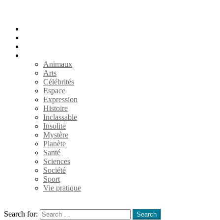
Accueil
Populaires
Au hasard
Catégories
Animaux
Arts
Célébrités
Espace
Expression
Histoire
Inclassable
Insolite
Mystère
Planète
Santé
Sciences
Société
Sport
Vie pratique
Search
Search for:
Search