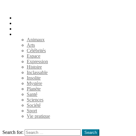
Accueil
Populaires
Au hasard
Catégories
Animaux
Arts
Célébrités
Espace
Expression
Histoire
Inclassable
Insolite
Mystère
Planète
Santé
Sciences
Société
Sport
Vie pratique
Search
Search for:
Search