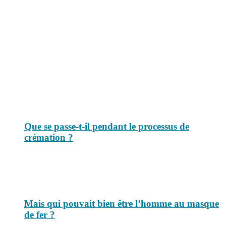
Le savais-tu est un site dédié aux anecdotes et questions que vous
pouvez-vous poser. Vous y trouverez tous les jours des réponses.
Top 3 du mois
Que se passe-t-il pendant le processus de
crémation ?
Mais qui pouvait bien être l’homme au masque
de fer ?