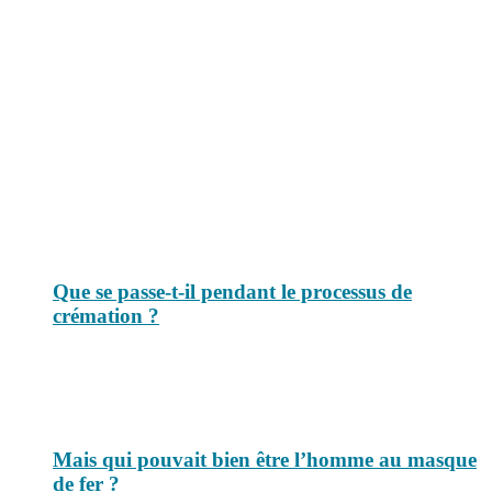
Le savais-tu est un site dédié aux anecdotes et questions que vous
pouvez-vous poser. Vous y trouverez tous les jours des réponses.
Top 3 du mois
Que se passe-t-il pendant le processus de
crémation ?
Mais qui pouvait bien être l’homme au masque
de fer ?