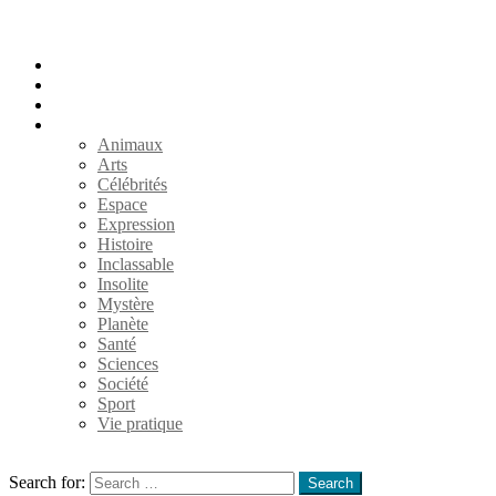
Accueil
Populaires
Au hasard
Catégories
Animaux
Arts
Célébrités
Espace
Expression
Histoire
Inclassable
Insolite
Mystère
Planète
Santé
Sciences
Société
Sport
Vie pratique
Search
Search for:
Search