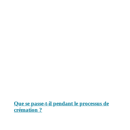
Le savais-tu est un site dédié aux anecdotes et questions que vous
pouvez-vous poser. Vous y trouverez tous les jours des réponses.
Top 3 du mois
Que se passe-t-il pendant le processus de
crémation ?