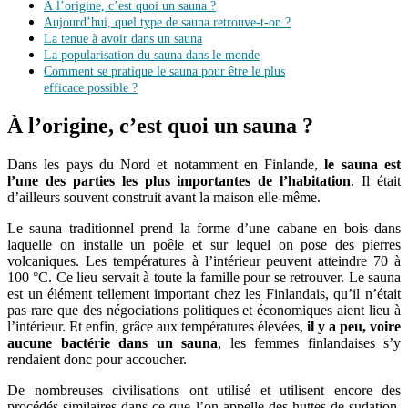
À l’origine, c’est quoi un sauna ?
Aujourd’hui, quel type de sauna retrouve-t-on ?
La tenue à avoir dans un sauna
La popularisation du sauna dans le monde
Comment se pratique le sauna pour être le plus
efficace possible ?
À l’origine, c’est quoi un sauna ?
Dans les pays du Nord et notamment en Finlande,
le sauna est
l’une des parties les plus importantes de l’habitation
. Il était
d’ailleurs souvent construit avant la maison elle-même.
Le sauna traditionnel prend la forme d’une cabane en bois dans
laquelle on installe un poêle et sur lequel on pose des pierres
volcaniques. Les températures à l’intérieur peuvent atteindre 70 à
100 °C. Ce lieu servait à toute la famille pour se retrouver. Le sauna
est un élément tellement important chez les Finlandais, qu’il n’était
pas rare que des négociations politiques et économiques aient lieu à
l’intérieur. Et enfin, grâce aux températures élevées,
il y a peu, voire
aucune bactérie dans un sauna
, les femmes finlandaises s’y
rendaient donc pour accoucher.
De nombreuses civilisations ont utilisé et utilisent encore des
procédés similaires dans ce que l’on appelle des huttes de sudation.