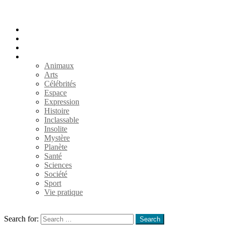
Accueil
Populaires
Au hasard
Catégories
Animaux
Arts
Célébrités
Espace
Expression
Histoire
Inclassable
Insolite
Mystère
Planète
Santé
Sciences
Société
Sport
Vie pratique
Search
Search for:
Search