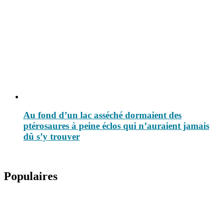
Au fond d’un lac asséché dormaient des
ptérosaures à peine éclos qui n’auraient jamais
dû s’y trouver
Populaires