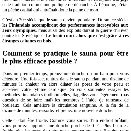
cette tradition comme une pratique de débauche. À l’époque, c’était
un péché capital qui entraînait donc la peine de mort.
C’est au 20e siècle que le sauna devient populaire. Durant ce siècle,
les Finlandais accompliront des performances incroyables aux
Jeux olympiques
, mais aussi des exploits durant la guerre d’Hiver,
contre les Soviétiques.
Le bruit court alors que c’est grâce à ces
étranges cabanes en bois
.
Comment se pratique le sauna pour être
le plus efficace possible ?
Dans un premier temps, prenez une douche ou un bain pour vous
détendre. Une fois sec, rentrez dans le sauna pendant une dizaine de
minutes la chaleur va alors dilater les pores de votre peau et
accélérer votre rythme cardiaque. Si vous souhaitez essayer les
méthodes finlandaises traditionnelles, flagellez-vous légèrement (pas
question de se faire mal) les membres à l’aide de rameaux de
bouleaux. Cela améliore la circulation sanguine. À la fin de la
dizaine de minutes, ressortez et prenez une nouvelle douche.
Celle-ci doit être froide. Comme vous sortez d’un endroit brûlant,
vous pourrez supporter une douche proche de 0 °C. Plus l’eau est
froide, plus les pores de votre peau vont se resserrer. Ensuite, vous