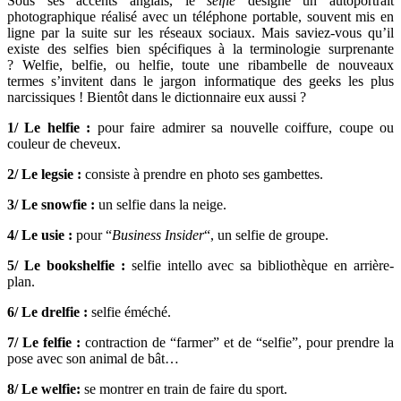
Sous ses accents anglais, le
selfie
désigne un autoportrait
photographique réalisé avec un téléphone portable, souvent mis en
ligne par la suite sur les réseaux sociaux. Mais saviez-vous qu’il
existe des selfies bien spécifiques à la terminologie surprenante
? Welfie, belfie, ou helfie, toute une ribambelle de nouveaux
termes s’invitent dans le jargon informatique des geeks les plus
narcissiques ! Bientôt dans le dictionnaire eux aussi ?
1/
Le helfie :
pour faire admirer sa nouvelle coiffure, coupe ou
couleur de cheveux.
2/ Le legsie :
consiste à prendre en photo ses gambettes.
3/ Le snowfie :
un selfie dans la neige.
4/ Le usie :
pour “
Business Insider
“, un selfie de groupe.
5/ Le bookshelfie :
selfie intello avec sa bibliothèque en arrière-
plan.
6/ Le drelfie :
selfie éméché.
7/ Le felfie :
contraction de “farmer” et de “selfie”, pour prendre la
pose avec son animal de bât…
8/ Le welfie:
se montrer en train de faire du sport.