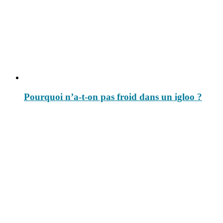
Pourquoi n’a-t-on pas froid dans un igloo ?
Le savais-tu est un site dédié aux anecdotes et questions que vous
pouvez-vous poser. Vous y trouverez tous les jours des réponses.