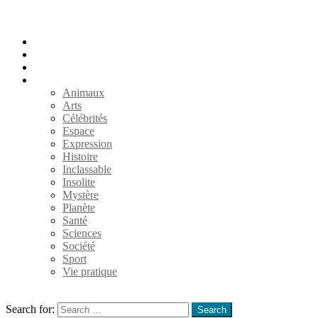
Accueil
Populaires
Au hasard
Catégories
Animaux
Arts
Célébrités
Espace
Expression
Histoire
Inclassable
Insolite
Mystère
Planète
Santé
Sciences
Société
Sport
Vie pratique
Search
Search for:
Search