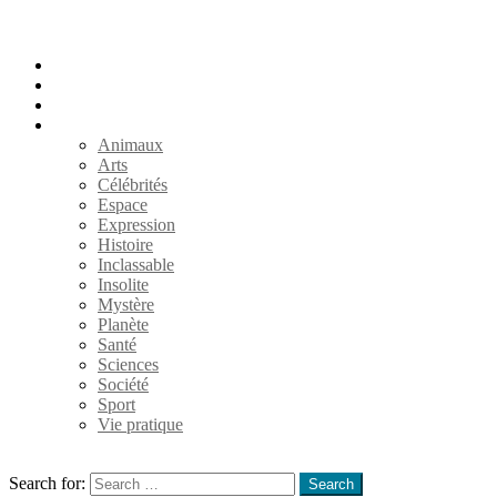
Accueil
Populaires
Au hasard
Catégories
Animaux
Arts
Célébrités
Espace
Expression
Histoire
Inclassable
Insolite
Mystère
Planète
Santé
Sciences
Société
Sport
Vie pratique
Search
Search for:
Search