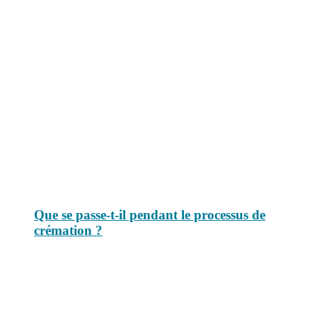
Le savais-tu est un site dédié aux anecdotes et questions que vous
pouvez-vous poser. Vous y trouverez tous les jours des réponses.
Top 3 du mois
Que se passe-t-il pendant le processus de
crémation ?