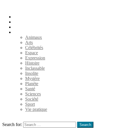
Accueil
Populaires
Au hasard
Catégories
Animaux
Arts
Célébrités
Espace
Expression
Histoire
Inclassable
Insolite
Mystère
Planète
Santé
Sciences
Société
Sport
Vie pratique
Search
Search for:
Search