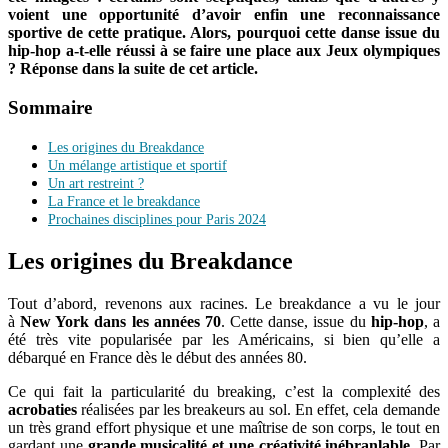
voient une opportunité d’avoir enfin une reconnaissance
sportive de cette pratique.
Alors, pourquoi cette danse issue du
hip-hop a-t-elle réussi à se faire une place aux Jeux olympiques
? Réponse dans la suite de cet article.
Sommaire
Les origines du Breakdance
Un mélange artistique et sportif
Un art restreint ?
La France et le breakdance
Prochaines disciplines pour Paris 2024
Les origines du Breakdance
Tout d’abord, revenons aux racines. Le breakdance a vu le jour
à
New York dans les années 70
.
Cette danse, issue du
hip-hop
, a
été très vite popularisée par les Américains, si bien qu’elle a
débarqué en France dès le début des années 80.
Ce qui fait la particularité du
breaking
, c’est la complexité des
acrobaties
réalisées par les
breakeurs au sol
.
En effet, cela demande
un très grand effort physique et une maîtrise de son corps, le tout en
gardant une
grande musicalité et une créativité inébranlable
.
Par