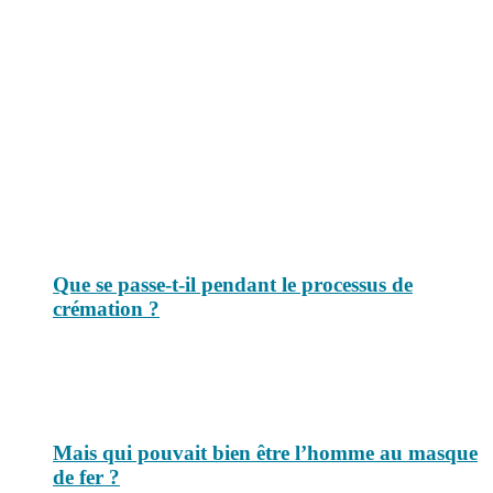
Le savais-tu est un site dédié aux anecdotes et questions que vous
pouvez-vous poser. Vous y trouverez tous les jours des réponses.
Top 3 du mois
Que se passe-t-il pendant le processus de
crémation ?
Mais qui pouvait bien être l’homme au masque
de fer ?