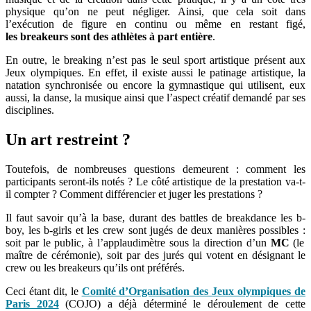
physique qu’on ne peut négliger.
Ainsi, que cela soit dans
l’exécution de figure en continu ou même en restant figé,
les
breakeurs
sont des athlètes à part entière
.
En outre, le
breaking
n’est pas le seul sport artistique présent aux
Jeux olympiques.
En effet, il existe aussi le patinage artistique, la
natation synchronisée ou encore la gymnastique qui utilisent, eux
aussi, la danse, la musique ainsi que l’aspect créatif demandé par ses
disciplines.
Un art restreint ?
Toutefois, de nombreuses questions demeurent :
comment les
participants seront-ils notés ?
Le côté artistique de la prestation va-t-
il compter ?
Comment différencier et juger les prestations ?
Il faut savoir qu’à la base, durant des
battles
de breakdance les b-
boy, les b-girls et les
crew
sont jugés de deux manières possibles :
soit par le public, à l’applaudimètre sous la direction d’un
MC
(le
maître de cérémonie)
, soit par des jurés qui votent en désignant le
crew
ou les
breakeurs
qu’ils ont préférés.
Ceci étant dit, le
Comité d’Organisation des
Jeux olympiques
de
Paris 2024
(COJO) a déjà déterminé le déroulement de cette