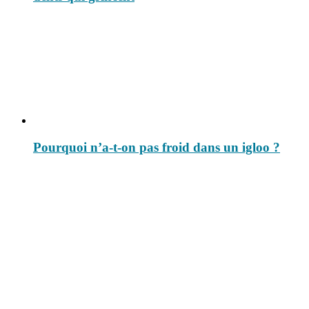
Pourquoi n’a-t-on pas froid dans un igloo ?
Le savais-tu est un site dédié aux anecdotes et questions que vous
pouvez-vous poser. Vous y trouverez tous les jours des réponses.