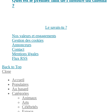
Quel est le premier film de l’histoire du cinéma
?
Suivez-nous sur les réseaux
Le savais-tu ?
Nos valeurs et engagements
Gestion des cookies
Annonceurs
Contact
Mentions légales
Flux RSS
Back to Top
Close
Accueil
Populaires
Au hasard
Catégories
Animaux
Arts
Célébrités
Espace