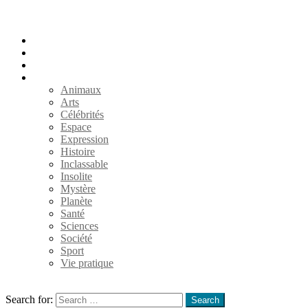
Accueil
Populaires
Au hasard
Catégories
Animaux
Arts
Célébrités
Espace
Expression
Histoire
Inclassable
Insolite
Mystère
Planète
Santé
Sciences
Société
Sport
Vie pratique
Search
Search for:
Search