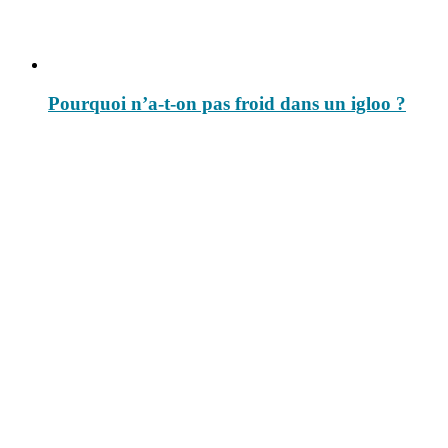
Pourquoi n’a-t-on pas froid dans un igloo ?
Le savais-tu est un site dédié aux anecdotes et questions que vous
pouvez-vous poser. Vous y trouverez tous les jours des réponses.
Top 3 du mois