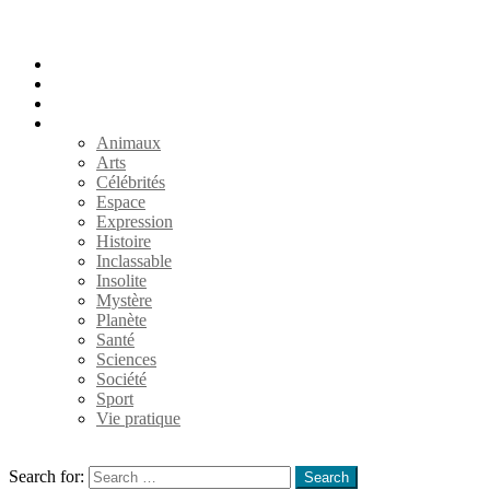
Accueil
Populaires
Au hasard
Catégories
Animaux
Arts
Célébrités
Espace
Expression
Histoire
Inclassable
Insolite
Mystère
Planète
Santé
Sciences
Société
Sport
Vie pratique
Search
Search for:
Search