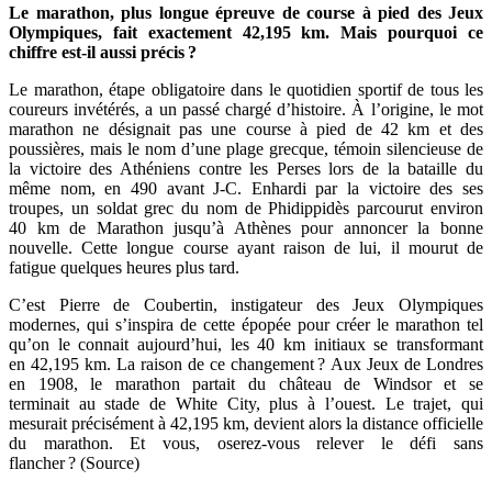
Le marathon, plus longue épreuve de course à pied des Jeux
Olympiques, fait exactement 42,195 km. Mais pourquoi ce
chiffre est-il aussi précis
?
Le marathon, étape obligatoire dans le quotidien sportif de tous les
coureurs invétérés, a un passé chargé d’histoire. À l’origine, le mot
marathon ne désignait pas une course à pied de 42 km et des
poussières, mais le nom d’une plage grecque, témoin silencieuse de
la victoire des Athéniens contre les Perses lors de la bataille du
même nom, en 490 avant J-C. Enhardi par la victoire des ses
troupes, un soldat grec du nom de Phidippidès parcourut environ
40 km de Marathon jusqu’à Athènes pour annoncer la bonne
nouvelle. Cette longue course ayant raison de lui, il mourut de
fatigue quelques heures plus tard.
C’est Pierre de Coubertin, instigateur des Jeux Olympiques
modernes, qui s’inspira de cette épopée pour créer le marathon tel
qu’on le connait aujourd’hui, les 40 km initiaux se transformant
en 42,195 km. La raison de ce changement ? Aux Jeux de Londres
en 1908, le marathon partait du château de Windsor et se
terminait au stade de White City, plus à l’ouest. Le trajet, qui
mesurait précisément à 42,195 km, devient alors la distance officielle
du marathon. Et vous, oserez-vous relever le défi sans
flancher ? (Source)