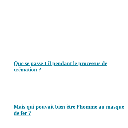
Le savais-tu est un site dédié aux anecdotes et questions que vous
pouvez-vous poser. Vous y trouverez tous les jours des réponses.
Top 3 du mois
Que se passe-t-il pendant le processus de
crémation ?
Mais qui pouvait bien être l’homme au masque
de fer ?