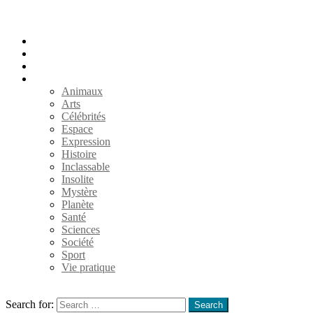
Accueil
Populaires
Au hasard
Catégories
Animaux
Arts
Célébrités
Espace
Expression
Histoire
Inclassable
Insolite
Mystère
Planète
Santé
Sciences
Société
Sport
Vie pratique
Search
Search for:
Search