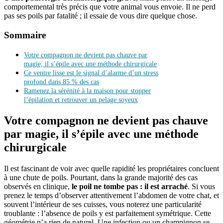
comportemental très précis que votre animal vous envoie. Il ne perd
pas ses poils par fatalité ; il essaie de vous dire quelque chose.
Sommaire
Votre compagnon ne devient pas chauve par
magie, il s’épile avec une méthode chirurgicale
Ce ventre lisse est le signal d’alarme d’un stress
profond dans 85 % des cas
Ramenez la sérénité à la maison pour stopper
l’épilation et retrouver un pelage soyeux
Votre compagnon ne devient pas chauve
par magie, il s’épile avec une méthode
chirurgicale
Il est fascinant de voir avec quelle rapidité les propriétaires concluent
à une chute de poils. Pourtant, dans la grande majorité des cas
observés en clinique,
le poil ne tombe pas : il est arraché
. Si vous
prenez le temps d’observer attentivement l’abdomen de votre chat, et
souvent l’intérieur de ses cuisses, vous noterez une particularité
troublante : l’absence de poils y est parfaitement symétrique. Cette
géométrie n’a rien de naturel. Une infection ou un champignon se