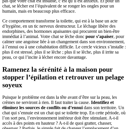
pas que votre chat est instable, c’est qu’il est anxieux. Et pour un
chat, se lécher est l’équivalent de se ronger les ongles pour un
humain, mais en beaucoup plus efficace.
Ce comportement transforme la toilette, qui est à la base un acte
d’hygiène, en un tic nerveux destructeur. Le léchage libère des
endorphines, des hormones apaisantes qui procurent un bien-être
immédiat à l’animal. Votre chat se lèche donc
pour s’apaiser
, pour
calmer une angoisse liée à un changement dans son environnement,
à l’ennui ou à une cohabitation difficile. Le cercle vicieux s’installe :
plus il est stressé, plus il se lèche ; plus il se lèche, plus il irrite sa
peau, ce qui l’incite à lécher encore davantage.
Ramenez la sérénité à la maison pour
stopper l’épilation et retrouver un pelage
soyeux
Puisque le problème est dans la tête avant d’être sur la peau, les
crèmes ne serviront à rien. Il faut traiter la cause.
Identifiez et
éliminez les sources de conflits ou d’ennui
dans son territoire. Un
chat qui s’ennuie est un chat qui se toilette trop. En cette période, où
l’on sort peu, l’environnement intérieur doit être stimulant. A-t-il
accès à des points en hauteur ? A-t-il de quoi gratter, chasser,
observer ? Parfois, le simple fait de changer l’emplacement d’un