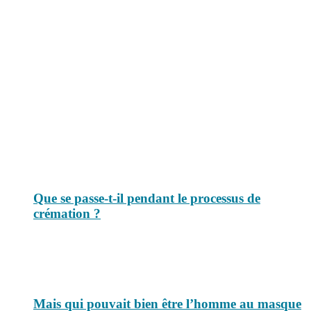
Le savais-tu est un site dédié aux anecdotes et questions que vous
pouvez-vous poser. Vous y trouverez tous les jours des réponses.
Top 3 du mois
Que se passe-t-il pendant le processus de
crémation ?
Mais qui pouvait bien être l’homme au masque