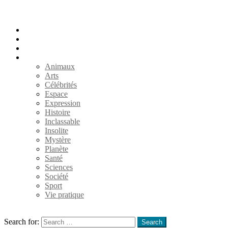
Accueil
Populaires
Au hasard
Catégories
Animaux
Arts
Célébrités
Espace
Expression
Histoire
Inclassable
Insolite
Mystère
Planète
Santé
Sciences
Société
Sport
Vie pratique
Search
Search for:
Search