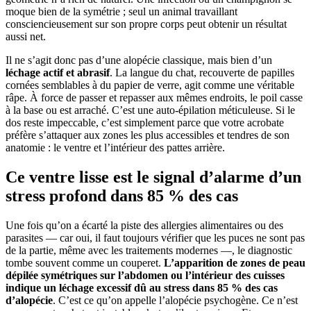
moque bien de la symétrie ; seul un animal travaillant
consciencieusement sur son propre corps peut obtenir un résultat
aussi net.
Il ne s’agit donc pas d’une alopécie classique, mais bien d’un
léchage actif et abrasif
. La langue du chat, recouverte de papilles
cornées semblables à du papier de verre, agit comme une véritable
râpe. À force de passer et repasser aux mêmes endroits, le poil casse
à la base ou est arraché. C’est une auto-épilation méticuleuse. Si le
dos reste impeccable, c’est simplement parce que votre acrobate
préfère s’attaquer aux zones les plus accessibles et tendres de son
anatomie : le ventre et l’intérieur des pattes arrière.
Ce ventre lisse est le signal d’alarme d’un
stress profond dans 85 % des cas
Une fois qu’on a écarté la piste des allergies alimentaires ou des
parasites — car oui, il faut toujours vérifier que les puces ne sont pas
de la partie, même avec les traitements modernes —, le diagnostic
tombe souvent comme un couperet.
L’apparition de zones de peau
dépilée symétriques sur l’abdomen ou l’intérieur des cuisses
indique un léchage excessif dû au stress dans 85 % des cas
d’alopécie
. C’est ce qu’on appelle l’alopécie psychogène. Ce n’est