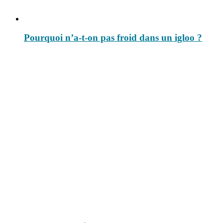
Pourquoi n’a-t-on pas froid dans un igloo ?
Le savais-tu est un site dédié aux anecdotes et questions que vous
pouvez-vous poser. Vous y trouverez tous les jours des réponses.
Top 3 du mois