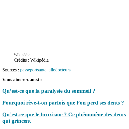
Wikipédia
Crédits : Wikipédia
Sources :
passeportsante
,
allodocteurs
Vous aimerez aussi :
Qu’est-ce que la paralysie du sommeil ?
Pourquoi rêve-t-on parfois que l’on perd ses dents ?
Qu’est-ce que le bruxisme ? Ce phénomène des dents
qui grincent