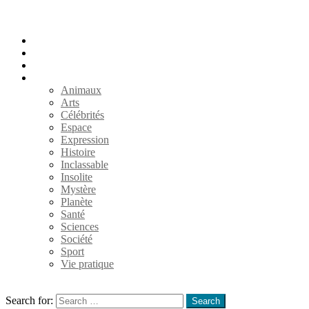
Accueil
Populaires
Au hasard
Catégories
Animaux
Arts
Célébrités
Espace
Expression
Histoire
Inclassable
Insolite
Mystère
Planète
Santé
Sciences
Société
Sport
Vie pratique
Search
Search for:
Search