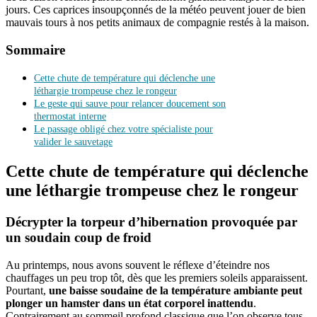
jours. Ces caprices insoupçonnés de la météo peuvent jouer de bien
mauvais tours à nos petits animaux de compagnie restés à la maison.
Sommaire
Cette chute de température qui déclenche une
léthargie trompeuse chez le rongeur
Le geste qui sauve pour relancer doucement son
thermostat interne
Le passage obligé chez votre spécialiste pour
valider le sauvetage
Cette chute de température qui déclenche
une léthargie trompeuse chez le rongeur
Décrypter la torpeur d’hibernation provoquée par
un soudain coup de froid
Au printemps, nous avons souvent le réflexe d’éteindre nos
chauffages un peu trop tôt, dès que les premiers soleils apparaissent.
Pourtant,
une baisse soudaine de la température ambiante peut
plonger un hamster dans un état corporel inattendu
.
Contrairement au sommeil profond classique que l’on observe tous