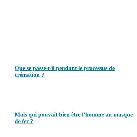
Le savais-tu est un site dédié aux anecdotes et questions que vous
pouvez-vous poser. Vous y trouverez tous les jours des réponses.
Top 3 du mois
Que se passe-t-il pendant le processus de
crémation ?
Mais qui pouvait bien être l’homme au masque
de fer ?