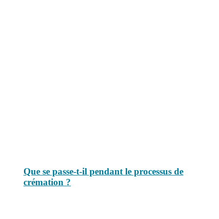
Le savais-tu est un site dédié aux anecdotes et questions que vous
pouvez-vous poser. Vous y trouverez tous les jours des réponses.
Top 3 du mois
Que se passe-t-il pendant le processus de
crémation ?