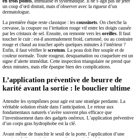
en trois points
, immuable et systématique. Il ne s’agit pas de jeter
un coup d’œil distrait, mais d’observer avec la rigueur d’un
dermatologue.
La première étape reste classique : les
coussinets
. On cherche la
crevasse, la coupure ou l’irritation rouge vif entre les doigts causée
par les cristaux de sel. Ensuite, on remonte vers les
oreilles
. Il faut
toucher le cuir : est-il anormalement froid, cartonné, ou au contraire
rouge et chaud au toucher après quelques minutes à l’intérieur ?
Enfin, il faut vérifier le
scrotum
. La peau doit être souple et de
couleur normale. Toute rougeur, desquamation ou craquelure est un
signe d’alerte immédiat. Cette inspection triangulaire ne prend que
deux minutes, mais elle épargne bien des complications.
L’application préventive de beurre de
karité avant la sortie : le bouclier ultime
Attendre les symptômes pour agir est une stratégie perdante. La
véritable solution réside dans l’anticipation. Le retour aux
fondamentaux naturels s’avère souvent plus efficace que
l’investissement dans des gadgets onéreux. L’application préventive
d’un corps gras hydrophobe est la clé.
Avant même de franchir le seuil de la porte, l’application d’une