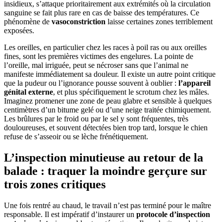
insidieux, s’attaque prioritairement aux extrémités où la circulation
sanguine se fait plus rare en cas de baisse des températures. Ce
phénomène de
vasoconstriction
laisse certaines zones terriblement
exposées.
Les oreilles, en particulier chez les races à poil ras ou aux oreilles
fines, sont les premières victimes des engelures. La pointe de
l’oreille, mal irriguée, peut se nécroser sans que l’animal ne
manifeste immédiatement sa douleur. Il existe un autre point critique
que la pudeur ou l’ignorance pousse souvent à oublier :
l’appareil
génital externe
, et plus spécifiquement le scrotum chez les mâles.
Imaginez promener une zone de peau glabre et sensible à quelques
centimètres d’un bitume gelé ou d’une neige traitée chimiquement.
Les brûlures par le froid ou par le sel y sont fréquentes, très
douloureuses, et souvent détectées bien trop tard, lorsque le chien
refuse de s’asseoir ou se lèche frénétiquement.
L’inspection minutieuse au retour de la
balade : traquer la moindre gerçure sur
trois zones critiques
Une fois rentré au chaud, le travail n’est pas terminé pour le maître
responsable. Il est impératif d’instaurer un
protocole d’inspection