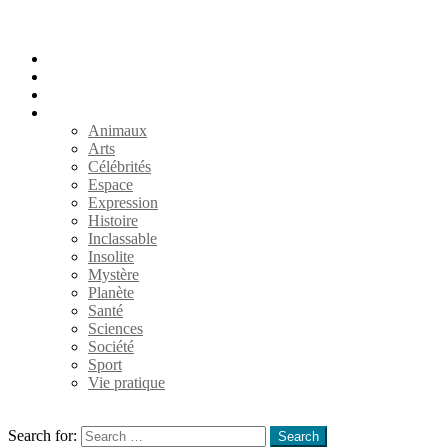
Accueil
Populaires
Au hasard
Catégories
Animaux
Arts
Célébrités
Espace
Expression
Histoire
Inclassable
Insolite
Mystère
Planète
Santé
Sciences
Société
Sport
Vie pratique
Search
Search for:
Search