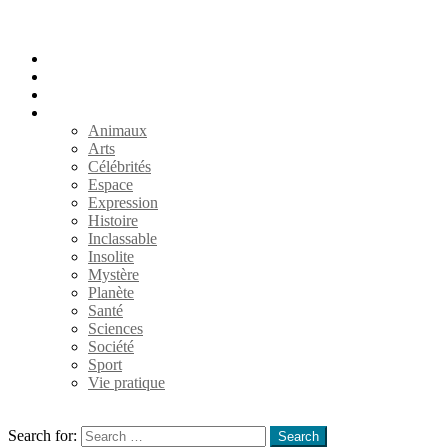
Accueil
Populaires
Au hasard
Catégories
Animaux
Arts
Célébrités
Espace
Expression
Histoire
Inclassable
Insolite
Mystère
Planète
Santé
Sciences
Société
Sport
Vie pratique
Search
Search for:
Search