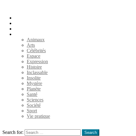
Accueil
Populaires
Au hasard
Catégories
Animaux
Arts
Célébrités
Espace
Expression
Histoire
Inclassable
Insolite
Mystère
Planète
Santé
Sciences
Société
Sport
Vie pratique
Search
Search for:
Search