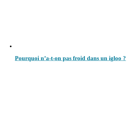
Pourquoi n’a-t-on pas froid dans un igloo ?
Le savais-tu est un site dédié aux anecdotes et questions que vous
pouvez-vous poser. Vous y trouverez tous les jours des réponses.