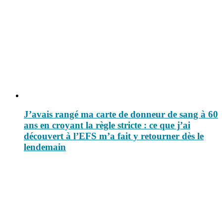
J’avais rangé ma carte de donneur de sang à 60
ans en croyant la règle stricte : ce que j’ai
découvert à l’EFS m’a fait y retourner dès le
lendemain