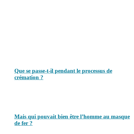
Le savais-tu est un site dédié aux anecdotes et questions que vous
pouvez-vous poser. Vous y trouverez tous les jours des réponses.
Top 3 du mois
Que se passe-t-il pendant le processus de
crémation ?
Mais qui pouvait bien être l’homme au masque
de fer ?