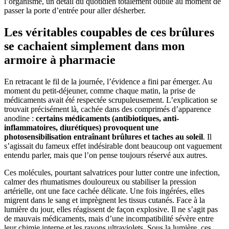
l’organisme, un détail du quotidien totalement oublié au moment de
passer la porte d’entrée pour aller désherber.
Les véritables coupables de ces brûlures
se cachaient simplement dans mon
armoire à pharmacie
En retracant le fil de la journée, l’évidence a fini par émerger. Au
moment du petit-déjeuner, comme chaque matin, la prise de
médicaments avait été respectée scrupuleusement. L’explication se
trouvait précisément là, cachée dans des comprimés d’apparence
anodine :
certains médicaments (antibiotiques, anti-
inflammatoires, diurétiques) provoquent une
photosensibilisation entraînant brûlures et taches au soleil
. Il
s’agissait du fameux effet indésirable dont beaucoup ont vaguement
entendu parler, mais que l’on pense toujours réservé aux autres.
Ces molécules, pourtant salvatrices pour lutter contre une infection,
calmer des rhumatismes douloureux ou stabiliser la pression
artérielle, ont une face cachée délicate. Une fois ingérées, elles
migrent dans le sang et imprègnent les tissus cutanés. Face à la
lumière du jour, elles réagissent de façon explosive. Il ne s’agit pas
de mauvais médicaments, mais d’une incompatibilité sévère entre
leur chimie interne et les rayons ultraviolets. Sous la lumière, ces