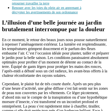
retourner travailler la terre
Renouer avec les joies du plein air en apprenant à
décrypter les avertissements de son ordonnance
L’illusion d’une belle journée au jardin
brutalement interrompue par la douleur
En ce moment, le retour des beaux jours nous pousse naturellement
à repenser l’aménagement extérieur. La lumière est resplendissante,
les températures grimpent doucement et le parfum des fleurs
embaume l’air. C’est l’occasion idéale pour planter, tailler et préparer
le jardin pour la belle saison. Les conditions paraissaient absolument
optimales pour profiter d’un moment de détente au contact de la
terre. Équipé de gants légers pour protéger les mains des ronces,
l’après-midi a débuté sous un ciel radieux, les avant-bras offerts à la
chaleur réconfortante des rayons solaires.
Cependant, le plaisir fut de très courte durée. Après un peu plus
d’une heure d’activité, une gêne diffuse s’est fait sentir sur les zones
de peau non couvertes par les vêtements. Ce léger picotement,
d’abord mis sur le compte de la transpiration ou d’une hypothétique
morsure d’insecte, s’est transformé en un inconfort profond et
omniprésent. La peau s’est rapidement mise à chauffer, tirailler,
comme si elle était restée trop près d’un barbecue brûlant. Face à