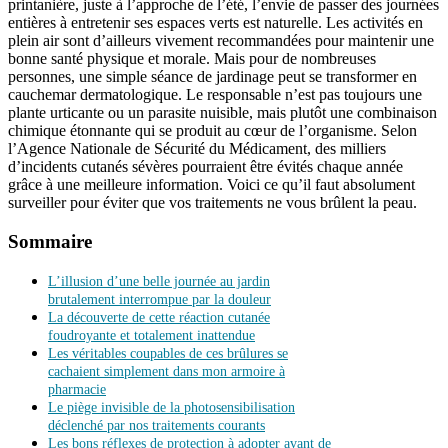
printanière, juste à l’approche de l’été, l’envie de passer des journées
entières à entretenir ses espaces verts est naturelle. Les activités en
plein air sont d’ailleurs vivement recommandées pour maintenir une
bonne santé physique et morale. Mais pour de nombreuses
personnes, une simple séance de jardinage peut se transformer en
cauchemar dermatologique. Le responsable n’est pas toujours une
plante urticante ou un parasite nuisible, mais plutôt une combinaison
chimique étonnante qui se produit au cœur de l’organisme. Selon
l’Agence Nationale de Sécurité du Médicament, des milliers
d’incidents cutanés sévères pourraient être évités chaque année
grâce à une meilleure information. Voici ce qu’il faut absolument
surveiller pour éviter que vos traitements ne vous brûlent la peau.
Sommaire
L’illusion d’une belle journée au jardin
brutalement interrompue par la douleur
La découverte de cette réaction cutanée
foudroyante et totalement inattendue
Les véritables coupables de ces brûlures se
cachaient simplement dans mon armoire à
pharmacie
Le piège invisible de la photosensibilisation
déclenché par nos traitements courants
Les bons réflexes de protection à adopter avant de