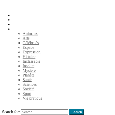
Accueil
Populaires
Au hasard
Catégories
Animaux
Arts
Célébrités
Espace
Expression
Histoire
Inclassable
Insolite
Mystère
Planète
Santé
Sciences
Société
Sport
Vie pratique
Search
Search for:
Search