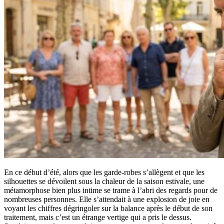
En ce début d’été, alors que les garde-robes s’allègent et que les
silhouettes se dévoilent sous la chaleur de la saison estivale, une
métamorphose bien plus intime se trame à l’abri des regards pour de
nombreuses personnes. Elle s’attendait à une explosion de joie en
voyant les chiffres dégringoler sur la balance après le début de son
traitement, mais c’est un étrange vertige qui a pris le dessus.