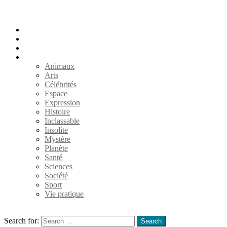
Accueil
Populaires
Au hasard
Catégories
Animaux
Arts
Célébrités
Espace
Expression
Histoire
Inclassable
Insolite
Mystère
Planète
Santé
Sciences
Société
Sport
Vie pratique
Search
Search for:
Search