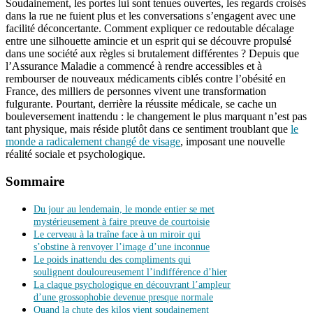
Soudainement, les portes lui sont tenues ouvertes, les regards croisés
dans la rue ne fuient plus et les conversations s’engagent avec une
facilité déconcertante. Comment expliquer ce redoutable décalage
entre une silhouette amincie et un esprit qui se découvre propulsé
dans une société aux règles si brutalement différentes ? Depuis que
l’Assurance Maladie a commencé à rendre accessibles et à
rembourser de nouveaux médicaments ciblés contre l’obésité en
France, des milliers de personnes vivent une transformation
fulgurante. Pourtant, derrière la réussite médicale, se cache un
bouleversement inattendu : le changement le plus marquant n’est pas
tant physique, mais réside plutôt dans ce sentiment troublant que
le
monde a radicalement changé de visage
, imposant une nouvelle
réalité sociale et psychologique.
Sommaire
Du jour au lendemain, le monde entier se met
mystérieusement à faire preuve de courtoisie
Le cerveau à la traîne face à un miroir qui
s’obstine à renvoyer l’image d’une inconnue
Le poids inattendu des compliments qui
soulignent douloureusement l’indifférence d’hier
La claque psychologique en découvrant l’ampleur
d’une grossophobie devenue presque normale
Quand la chute des kilos vient soudainement