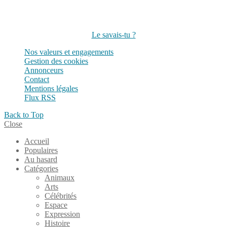
Suivez-nous sur les réseaux
Le savais-tu ?
Nos valeurs et engagements
Gestion des cookies
Annonceurs
Contact
Mentions légales
Flux RSS
Back to Top
Close
Accueil
Populaires
Au hasard
Catégories
Animaux
Arts
Célébrités
Espace
Expression
Histoire