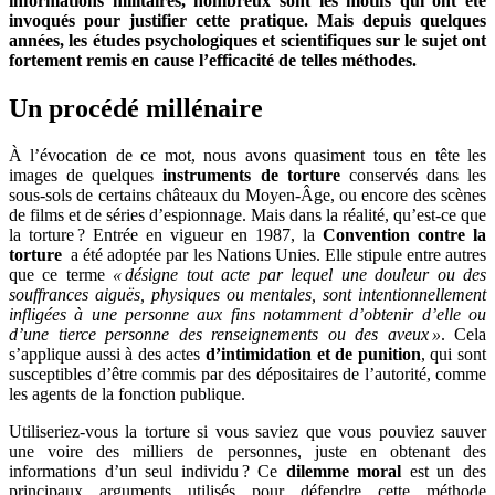
informations militaires, nombreux sont les motifs qui ont été
invoqués pour justifier cette pratique. Mais depuis quelques
années, les études psychologiques et scientifiques sur le sujet ont
fortement remis en cause l’efficacité de telles méthodes.
Un procédé millénaire
À l’évocation de ce mot, nous avons quasiment tous en tête les
images de quelques
instruments de torture
conservés dans les
sous-sols de certains châteaux du Moyen-Âge, ou encore des scènes
de films et de séries d’espionnage. Mais dans la réalité, qu’est-ce que
la torture ? Entrée en vigueur en 1987, la
Convention contre la
torture
a été adoptée par les Nations Unies. Elle stipule entre autres
que ce terme
« désigne tout acte par lequel une douleur ou des
souffrances aiguës, physiques ou mentales, sont intentionnellement
infligées à une personne aux fins notamment d’obtenir d’elle ou
d’une tierce personne des renseignements ou des aveux »
. Cela
s’applique aussi à des actes
d’intimidation et de punition
, qui sont
susceptibles d’être commis par des dépositaires de l’autorité, comme
les agents de la fonction publique.
Utiliseriez-vous la torture si vous saviez que vous pouviez sauver
une voire des milliers de personnes, juste en obtenant des
informations d’un seul individu ? Ce
dilemme moral
est un des
principaux arguments utilisés pour défendre cette méthode