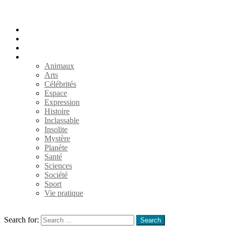
Accueil
Populaires
Au hasard
Catégories
Animaux
Arts
Célébrités
Espace
Expression
Histoire
Inclassable
Insolite
Mystère
Planète
Santé
Sciences
Société
Sport
Vie pratique
Search
Search for:
Search