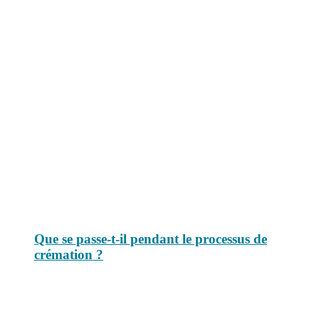
Le savais-tu est un site dédié aux anecdotes et questions que vous
pouvez-vous poser. Vous y trouverez tous les jours des réponses.
Top 3 du mois
Que se passe-t-il pendant le processus de
crémation ?