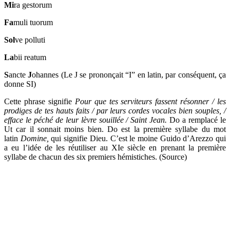
Mi
ra gestorum
Fa
muli tuorum
Sol
ve polluti
La
bii reatum
S
ancte
J
ohannes (Le J se prononçait “I” en latin, par conséquent, ça
donne SI)
Cette phrase signifie
Pour que tes serviteurs fassent résonner / les
prodiges de tes hauts faits / par leurs cordes vocales bien souples, /
efface le péché de leur lèvre souillée / Saint Jean.
Do a remplacé le
Ut car il sonnait moins bien. Do est la première syllabe du mot
latin
Domine,
qui signifie Dieu. C’est le moine Guido d’Arezzo qui
a eu l’idée de les réutiliser au XIe siècle en prenant la première
syllabe de chacun des six premiers hémistiches. (Source)